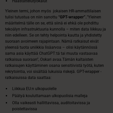
Haastattelutyökalut
Yleinen termi, johon myös jokaisen HR-ammattilaisen
tulisi tutustua on niin sanottu
“GPT-wrapper”.
"Yleinen
määritelmä tälle on se, että siinä ei ehkä ole pohdittu
tekoälyn infrastruktuuria kunnolla – miten data liikkuu ja
niin edelleen. Se on tehty helpointa kautta ja yhdistetty
suoraan avoimeen rajapintaan. Nämä ratkaisut eivät
yleensä tuota uniikkia lisäarvoa – olisi käytännössä
sama asia käyttää ChatGPT:tä tai muuta vastaavaa
ratkaisua suoraan", Oskari avaa.Tämän kaltaisten
ratkaisujen käyttäminen osana sensitiivistä työtä, kuten
rekrytointia, voi sisältää lukuisia riskejä. GPT-wrapper -
ratkaisuissa data saattaa:
Liikkua EU:n ulkopuolelle
Päätyä kouluttamaan ulkopuolisia malleja
Olla vaikeasti hallittavissa, auditoitavissa ja
poistettavissa