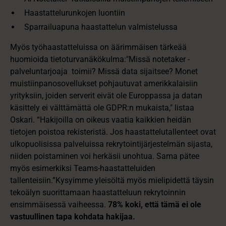
Haastattelurunkojen luontiin
Sparrailuapuna haastattelun valmistelussa
Myös työhaastatteluissa on äärimmäisen tärkeää
huomioida tietoturvanäkökulma:"Missä notetaker -
palveluntarjoaja toimii? Missä data sijaitsee? Monet
muistiinpanosovellukset pohjautuvat amerikkalaisiin
yrityksiin, joiden serverit eivät ole Europpassa ja datan
käsittely ei välttämättä ole GDPR:n mukaista," listaa
Oskari. “Hakijoilla on oikeus vaatia kaikkien heidän
tietojen poistoa rekisteristä. Jos haastattelutallenteet ovat
ulkopuolisissa palveluissa rekrytointijärjestelmän sijasta,
niiden poistaminen voi herkäsii unohtua. Sama pätee
myös esimerkiksi Teams-haastatteluiden
tallenteisiin.”Kysyimme yleisöltä myös mielipidettä täysin
tekoälyn suorittamaan haastatteluun rekrytoinnin
ensimmäisessä vaiheessa.
78% koki, että tämä ei ole
vastuullinen tapa kohdata hakijaa.