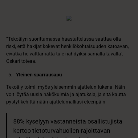
“Tekoälyn suorittamassa haastattelussa saattaa olla
riski, että hakijat kokevat henkilökohtaisuuden katoavan,
eivätkä he välttämättä tule nähdyiksi samalla tavalla",
Oskari toteaa.
Yleinen sparrausapu
Tekoäly toimii myös yleisemmin ajattelun tukena. Näin
voit löytää uusia näkökulmia ja ajatuksia, ja sitä kautta
pystyt kehittämään ajattelumalliasi eteenpäin.
88% kyselyyn vastanneista osallistujista
kertoo tietoturvahuolien rajoittavan