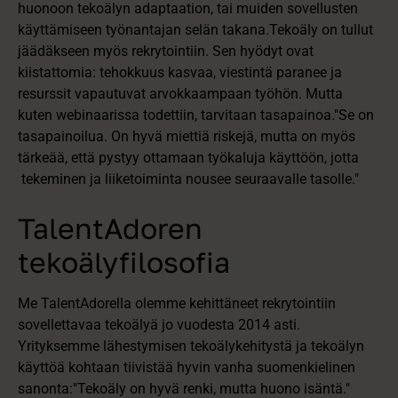
huonoon tekoälyn adaptaation, tai muiden sovellusten
käyttämiseen työnantajan selän takana.Tekoäly on tullut
jäädäkseen myös rekrytointiin. Sen hyödyt ovat
kiistattomia: tehokkuus kasvaa, viestintä paranee ja
resurssit vapautuvat arvokkaampaan työhön. Mutta
kuten webinaarissa todettiin, tarvitaan tasapainoa."Se on
tasapainoilua. On hyvä miettiä riskejä, mutta on myös
tärkeää, että pystyy ottamaan työkaluja käyttöön, jotta
tekeminen ja liiketoiminta nousee seuraavalle tasolle."
TalentAdoren
tekoälyfilosofia
Me TalentAdorella olemme kehittäneet rekrytointiin
sovellettavaa tekoälyä jo vuodesta 2014 asti.
Yrityksemme lähestymisen tekoälykehitystä ja tekoälyn
käyttöä kohtaan tiivistää hyvin vanha suomenkielinen
sanonta:
"Tekoäly on hyvä renki, mutta huono isäntä."