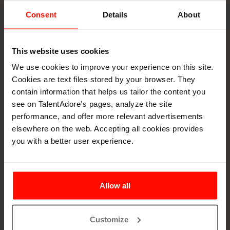
järjestelmiä
Consent
Details
About
EU:n tekoälysäädöksen (AI Act) mukaan
rekrytointiteknologiat ovat korkean riskin järjestelmiä.
This website uses cookies
Kiinnitä erityistä huomiota rekrytointijärjestelmän
We use cookies to improve your experience on this site.
valintaan sekä varmista, että myös kaikki käyttämäsi
Cookies are text files stored by your browser. They
ulkopuoliset työkalut ja integraatiot noudattavat
contain information that helps us tailor the content you
säädöstä.
see on TalentAdore’s pages, analyze the site
Vältä "GPT-wrappereita" ja irallisia työkaluja
performance, and offer more relevant advertisements
elsewhere on the web. Accepting all cookies provides
Suosi integroituja, turvallisia ratkaisuja. Jos käytät
you with a better user experience.
ulkoisia työkaluja, ole tarkkana siitä, mitä dataa
syötät."Jos mallintarjoajat eivät pysty lupaamaan
tietoturvallisuutta, ne eivät aina tuo toivottua
lopputulosta. Siinä tilanteessa niiden käyttö yleensä tulisi
Allow all
kieltää."
Customize
"Ihminen loopissa" aina