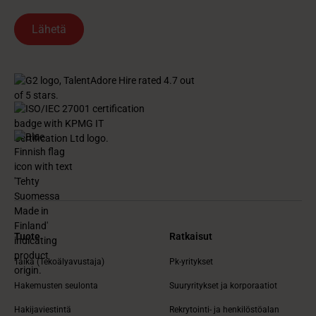
Tuote
Ratkaisut
Taika (Tekoälyavustaja)
Pk-yritykset
Hakemusten seulonta
Suuryritykset ja korporaatiot
Hakijaviestintä
Rekrytointi- ja henkilöstöalan