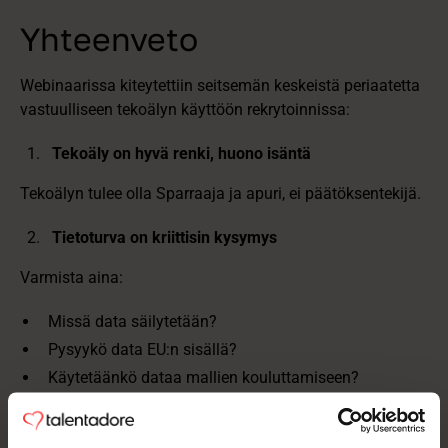
Yhteenveto
Webinaarissa kiteytettiin seitsemän keskeistä periaatetta
vastuulliseen tekoälyn käyttöön rekrytoinnissa:
Tekoäly on hyvä renki, huono isäntä
Tekoälyn tulee olla Sparraaja ja apuri, ei päätöksentekijä.
Tietoturva on kriittisin kysymys
Varmista aina:
Missä data säilytetään?
Pysyykö data EU:n sisällä?
Käytetäänkö dataa mallien kouluttamiseen?
EU:n tekoälysäädöksen mukaan
rekrytointiteknologiat ovat korkean riskin