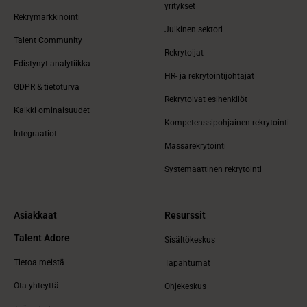
yritykset
Rekrymarkkinointi
Julkinen sektori
Talent Community
Rekrytoijat
Edistynyt analytiikka
HR- ja rekrytointijohtajat
GDPR & tietoturva
Rekrytoivat esihenkilöt
Kaikki ominaisuudet
Kompetenssipohjainen rekrytointi
Integraatiot
Massarekrytointi
Systemaattinen rekrytointi
Asiakkaat
Resurssit
Talent Adore
Sisältökeskus
Tietoa meistä
Tapahtumat
Ota yhteyttä
Ohjekeskus