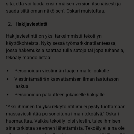
sitä, että voi luoda ensimmäisen version itsenäisesti ja
saada siitä oman näköisen", Oskari muistuttaa.
Hakijaviestintä
Hakijaviestintä on yksi tärkeimmistä tekoälyn
käyttökohteista. Nykyisessä työmarkkinatilanteessa,
jossa hakemuksia saattaa tulla satoja tai jopa tuhansia,
tekoäly mahdollistaa:
Personoidun viestinnän laajemmalle joukolle
Viestintämäärän kasvattamisen ilman laatutason
laskua
Personoidun palautteen jokaiselle hakijalle
"Yksi ihminen tai yksi rekrytointitiimi ei pysty tuottamaan
massaviestintää personoituna ilman tekoälyä," Oskari
huomauttaa. Vaikka tekoäly loisi viestin, tulee ihmisen
aina tarkistaa se ennen lähettämistä."Tekoäly ei aina ole