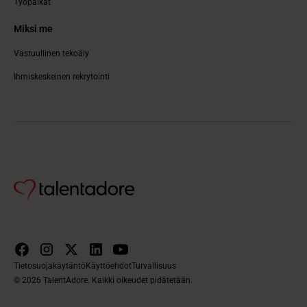
Työpaikat
Miksi me
Vastuullinen tekoäly
Ihmiskeskeinen rekrytointi
Tietosuojakäytäntö
Käyttöehdot
Turvallisuus
© 2026 TalentAdore. Kaikki oikeudet pidätetään.