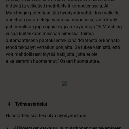
riittäviä ja selkeästi määriteltyjä kompetensseja, AI
Matchingin potentiaali jää hyödyntämättä. Jos malleille
annetaan parametrejä väärässä muodossa, voi tekoäly
pahimmillaan jopa oppia syrjiviä käytäntöjä.”AI Matching
ei saa kuitenkaan missään nimessä toimia
automaattisena päätöksentekijänä."Päätöstä ei kannata
tehdä tekoälyn vertailun pohjalta. Se tukee vain sitä, että
voit mahdollisesti löytää hakijoita, joita et ole
aikaisemmin huomannut," Oskari huomauttaa.
Työhaastattelut
Haastatteluissa tekoälyä hyödynnetään:
AI Notetaker -ratkaisuilla muistiinpanojen tekemiseen