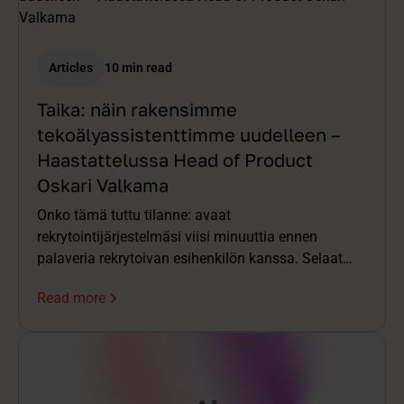
Articles
10 min read
Taika: näin rakensimme
tekoälyassistenttimme uudelleen –
Haastattelussa Head of Product
Oskari Valkama
Onko tämä tuttu tilanne: avaat
rekrytointijärjestelmäsi viisi minuuttia ennen
palaveria rekrytoivan esihenkilön kanssa. Selaat
CV:tä ja tiivistelmiä. Etsit viimeisimpiä haastattelun
Read more
muistiinpanoja ja kasaat kokonaiskuvaa päässäsi
samalla, kun kalenterikutsu jo hälyttää. Palaverin
alkaessa olet jo puoli askelta jäljessä.