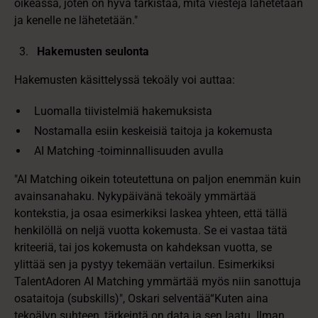
oikeassa, joten on hyvä tarkistaa, mitä viestejä lähetetään
ja kenelle ne lähetetään."
Hakemusten seulonta
Hakemusten käsittelyssä tekoäly voi auttaa:
Luomalla tiivistelmiä hakemuksista
Nostamalla esiin keskeisiä taitoja ja kokemusta
AI Matching -toiminnallisuuden avulla
"AI Matching oikein toteutettuna on paljon enemmän kuin
avainsanahaku. Nykypäivänä tekoäly ymmärtää
kontekstia, ja osaa esimerkiksi laskea yhteen, että tällä
henkilöllä on neljä vuotta kokemusta. Se ei vastaa tätä
kriteeriä, tai jos kokemusta on kahdeksan vuotta, se
ylittää sen ja pystyy tekemään vertailun. Esimerkiksi
TalentAdoren AI Matching ymmärtää myös niin sanottuja
osataitoja (subskills)", Oskari selventää“Kuten aina
tekoälyn suhteen, tärkeintä on data ja sen laatu. Ilman