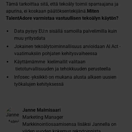
Tämä tarkoittaa sitä, että tekoäly toimii sparraajana ja
apurina, ei koskaan päätöksentekijänä.
Miten
TalentAdore varmistaa vastuullisen tekoälyn käytön?
Data pysyy EU:n sisällä samoilla palvelimilla kuin
muu yritysdata
Jokainen tekoälytoiminnallisuus arvioidaan AI Act -
vaatimuksiin pohjaten kehitysvaiheessa
Käyttämämme kielimallit valitaan
tietoturvallisuuden ja tehokkuuden perusteella
Infosec -yksikkö on mukana alusta alkaen uusien
työkalujen kehityksessä
Janne Malmisaari
Marketing Manager
Markkinointiosaamisensa lisäksi Jannella on
viiden vuoden kokemus rekrytoinnista