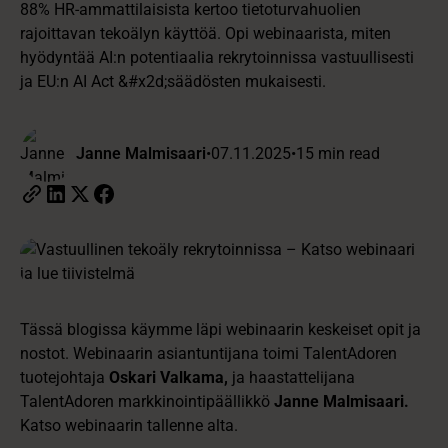
88% HR-ammattilaisista kertoo tietoturvahuolien
rajoittavan tekoälyn käyttöä. Opi webinaarista, miten
hyödyntää AI:n potentiaalia rekrytoinnissa vastuullisesti
ja EU:n AI Act &#x2d;säädösten mukaisesti.
Janne Malmisaari
•
07.11.2025
•
15 min read
Tässä blogissa käymme läpi webinaarin keskeiset opit ja
nostot. Webinaarin asiantuntijana toimi TalentAdoren
tuotejohtaja
Oskari Valkama,
ja haastattelijana
TalentAdoren markkinointipäällikkö
Janne Malmisaari.
Katso webinaarin tallenne alta.