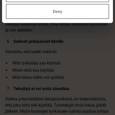
Tekoäly ei saa toimia automaattisena
Deny
päätöksentekijänä.“Ihmisen tulee aina olla se henkilö,
joka tekee valinta- ja hylkäyspäätökset, varmistaa mitä
viestejä hakijoille lähtee, mitä tietoja tekoälylle syötetään
ja niin edelleen."
Selkeät pelisäännöt tiimille
Varmista, että kaikki tietävät:
Mitä työkaluja saa käyttää
Miten niitä saa käyttää
Mitä tietoa niihin voi syöttää
Tekoälyä ei voi enää sivuuttaa
Vaikka yritys kieltäisi tekoälytyökalut, on todennäköistä,
että joku niitä silti käyttää. Työntekijät eivät halua jäädä
jälkeen. Myös huonojen työkalujen valinta saattaa johtaa