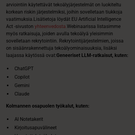
arviointiin käytettävät tekoälyjärjestelmät on luokiteltu
korkean riskin järjestelmiksi, joihin sovelletaan tiukkoja
vaatimuksia.Lisätietoja löydät EU Artificial Intelligence
Act -sivuston
yhteenvedosta.
Webinaarissa listasimme
myös ratkaisuja, joiden avulla tekoälyä yleisimmin
sovelletaan rekrytointiin. Rekrytointijärjestelmien, joissa
on sisäänrakennettuja tekoälyominaisuuksia, lisäksi
laajassa käytössä ovat:
Geneeriset LLM-ratkaisut, kuten:
ChatGPT
Copilot
Gemini
Claude
Kolmannen osapuolen työkalut, kuten:
AI Notetakerit
Kirjoitusapuvälineet