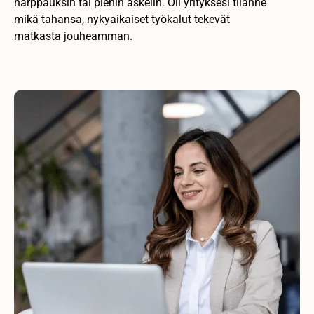
harppauksin tai pienin askelin. Oli yrityksesi tilanne
mikä tahansa, nykyaikaiset työkalut tekevät
matkasta jouheamman.