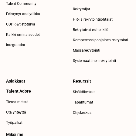
Talent Community
Rekrytoijat
Edistynyt analytiikka
HR- ja rekrytointijohtajat
GDPR & tietoturva
Rekrytoivat esihenkilöt
Kaikki ominaisuudet
Kompetenssipohjainen rekrytointi
Integraatiot
Massarekrytointi
Systemaattinen rekrytointi
Asiakkaat
Resurssit
Talent Adore
Sisältökeskus
Tietoa meistä
Tapahtumat
Ota yhteyttä
Ohjekeskus
Työpaikat
Miksi me