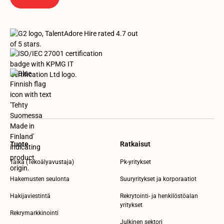
Tuote
Ratkaisut
Taika (Tekoälyavustaja)
Pk-yritykset
Hakemusten seulonta
Suuryritykset ja korporaatiot
Hakijaviestintä
Rekrytointi- ja henkilöstöalan
yritykset
Rekrymarkkinointi
Julkinen sektori