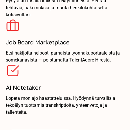
Pysy ajan tasalla kaikista rekrytoinneista. Seuraa
tehtäviä, hakemuksia ja muuta henkilökohtaiselta
kotisivultasi.
Job Board Marketplace
Etsi hakijoita helposti parhaista työnhakuportaaleista ja
somekanavista — poistumatta TalentAdore Hirestä.
AI Notetaker
Lopeta moniajo haastatteluissa. Hyödynnä turvallisia
tekoälyn tuottamia transkriptioita, yhteenvetoja ja
tallenteita.