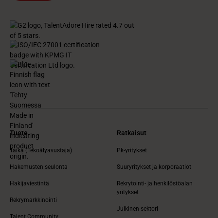
Tuote
Ratkaisut
Taika (Tekoälyavustaja)
Pk-yritykset
Hakemusten seulonta
Suuryritykset ja korporaatiot
Hakijaviestintä
Rekrytointi- ja henkilöstöalan
yritykset
Rekrymarkkinointi
Julkinen sektori
Talent Community