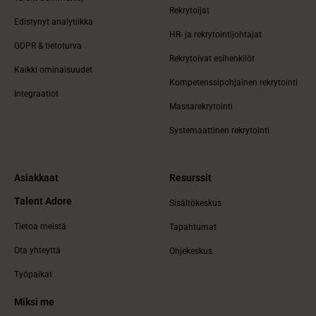
Rekrytoijat
Edistynyt analytiikka
HR- ja rekrytointijohtajat
GDPR & tietoturva
Rekrytoivat esihenkilöt
Kaikki ominaisuudet
Kompetenssipohjainen rekrytointi
Integraatiot
Massarekrytointi
Systemaattinen rekrytointi
Asiakkaat
Resurssit
Talent Adore
Sisältökeskus
Tietoa meistä
Tapahtumat
Ota yhteyttä
Ohjekeskus
Työpaikat
Miksi me