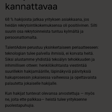
kannattavaa
68 % hakijoista jatkaa yrityksen asiakkaana, jos
heidän rekrytointikokemuksensa oli positiivinen. Silti
suurin osa rekrytoinneista tuntuu kylmältä ja
persoonattomalta.
TalentAdore perustuu yksinkertaiseen periaatteeseen:
teknologian tulee palvella ihmisiä, ei korvata heitä.
Siksi alustamme yhdistää tekoälyn tehokkuuden ja
inhimillisen otteen: henkilökohtaista viestintää
suurillekin hakijamäärille, läpinäkyviä päivityksiä
hakuprosessin jokaisessa vaiheessa ja opettavaista
palautetta jokaiselle hakijalle.
Kun hakijat tuntevat olevansa arvostettuja — myös
ne, joita ette palkkaa— heistä tulee yrityksenne
puolestapuhujia.