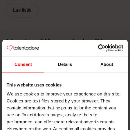
Lue lisää
Vastuullinen tekoäly on
erottautumistekijämme
Consent
Details
About
Vertaa, miten ratkaisumme eroaa kolmannen osapuolen
tekoälystä ja niihin kytketyistä ATS-ratkaisuista.
This website uses cookies
We use cookies to improve your experience on this site.
Cookies are text files stored by your browser. They
contain information that helps us tailor the content you
see on TalentAdore’s pages, analyze the site
performance, and offer more relevant advertisements
Datan omistajuus
elsewhere on the web. Accepting all cookies provides