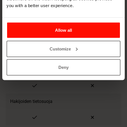
you with a better user experience.
Voidaan lähettää
Sinä omistat datasi
ulkopuolisille malleille
Allow all
Datan käsittely EU:ssa
Voi siirtyä EU:n
Customize
100% EU:n sisällä
ulkopuolelle
Deny
GDPR- ja EU:n tekoälysäädöksen mukaisuus
Hakijoiden tietosuoja