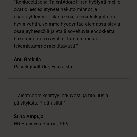
“Konkreettisena TalentAdore Hiren hyötynä meille
ovat olleet edistyneet hakutoiminnot ja
osaajayhteисöt. Tilanteissa, joissa hakijoita on
hyvin vähän, voimme hyödyntää olemassa olevia
osaajayhteисöjä ja etsiä soveltuvia ehdokkaita
hakutoimintojen avulla. Tämä tehostaa
tekemistämme merkittävästi.”
Anu Grekula
Palvelupäällikkö, Eilakaisla
"TalentAdore kehittyy jatkuvasti ja tuo uusia
päivityksiä. Pidän siitä."
Stina Ampuja
HR Business Partner, SRV