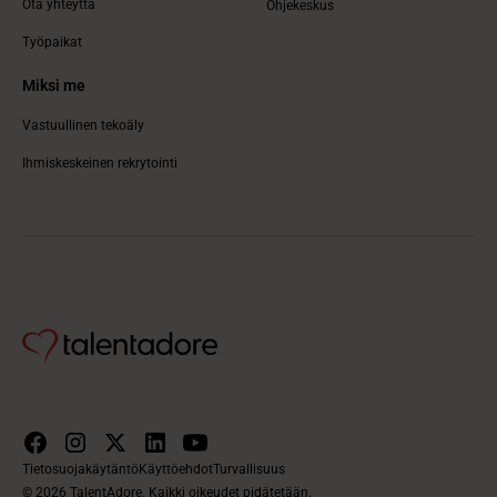
Ota yhteyttä
Ohjekeskus
Työpaikat
Miksi me
Vastuullinen tekoäly
Ihmiskeskeinen rekrytointi
Tietosuojakäytäntö
Käyttöehdot
Turvallisuus
© 2026 TalentAdore. Kaikki oikeudet pidätetään.