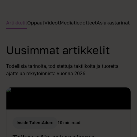
Artikkelit
Oppaat
Videot
Mediatiedotteet
Asiakastarinat
Uusimmat artikkelit
Todellisia tarinoita, todistettuja taktiikoita ja tuoretta
ajattelua rekrytoinnista vuonna 2026.
Inside TalentAdore
10 min read