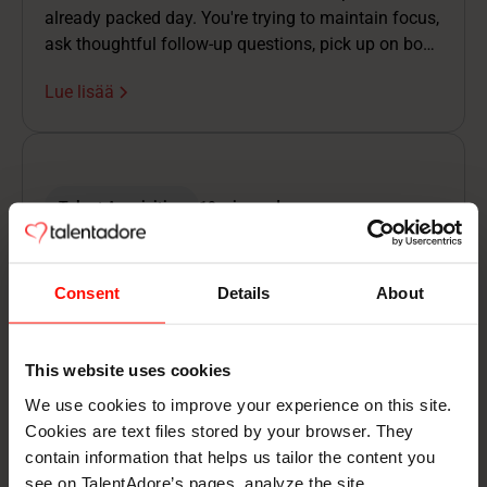
already packed day. You're trying to maintain focus,
ask thoughtful follow-up questions, pick up on body
language cues, and capture comprehensive notes.
Lue lisää
Talent Acquisition
19 min read
Top 10 rekrytointitrendiä vuodelle
2026
Consent
Details
About
Kysymys ei ole enää siitä, muuttuuko rekrytointinne,
vaan siitä, johdatteko muutosta vai jäättekö sen
This website uses cookies
jalkoihin.
We use cookies to improve your experience on this site.
Lue lisää
Cookies are text files stored by your browser. They
contain information that helps us tailor the content you
see on TalentAdore’s pages, analyze the site