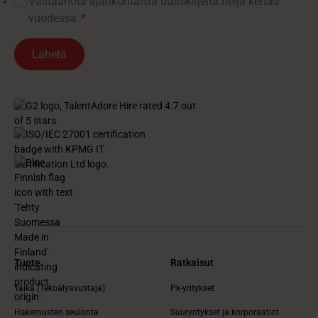
Vastaanota ajankohtaisia ​​uutiskirjeitä neljä kertaa
vuodessa.
*
Tuote
Ratkaisut
Taika (Tekoälyavustaja)
Pk-yritykset
Hakemusten seulonta
Suuryritykset ja korporaatiot