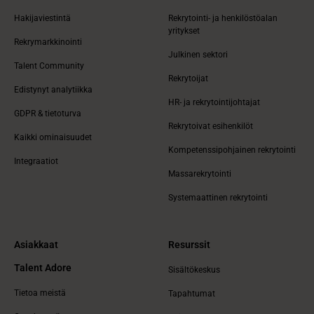
Hakijaviestintä
Rekrytointi- ja henkilöstöalan
yritykset
Rekrymarkkinointi
Julkinen sektori
Talent Community
Rekrytoijat
Edistynyt analytiikka
HR- ja rekrytointijohtajat
GDPR & tietoturva
Rekrytoivat esihenkilöt
Kaikki ominaisuudet
Kompetenssipohjainen rekrytointi
Integraatiot
Massarekrytointi
Systemaattinen rekrytointi
Asiakkaat
Resurssit
Talent Adore
Sisältökeskus
Tietoa meistä
Tapahtumat