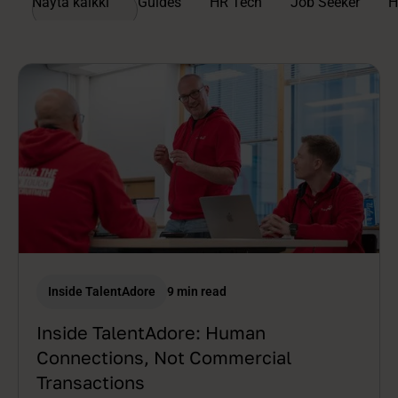
Näytä kaikki
Guides
HR Tech
Job Seeker
H
Inside TalentAdore
9 min read
Inside TalentAdore: Human
Connections, Not Commercial
Transactions