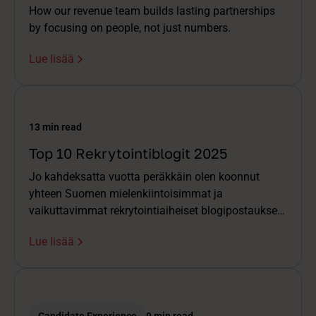
How our revenue team builds lasting partnerships
by focusing on people, not just numbers.
Lue lisää
13 min read
Top 10 Rekrytointiblogit 2025
Jo kahdeksatta vuotta peräkkäin olen koonnut
yhteen Suomen mielenkiintoisimmat ja
vaikuttavimmat rekrytointiaiheiset blogipostaukset.
Tästä on muodostunut itselleni rakas vuosittainen
Lue lisää
perinne – ja toivottavasti monelle lukijalle odotettu
lukupaketti.