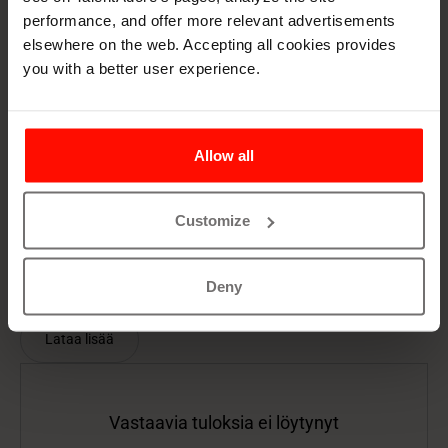
performance, and offer more relevant advertisements
elsewhere on the web. Accepting all cookies provides
Artificial Intelligence
15 min read
you with a better user experience.
Vastuullinen tekoäly rekrytoinnissa –
Katso webinaari ja lue tiivistelmä
88% HR-ammattilaisista kertoo tietoturvahuolien
Allow all
rajoittavan tekoälyn käyttöä. Opi webinaarista,
miten hyödyntää AI:n potentiaalia rekrytoinnissa
Customize
vastuullisesti ja EU:n AI Act &#x2d;säädösten
Lue lisää
mukaisesti.
Deny
Lataa lisää
Vastaavia tuloksia ei löytynyt