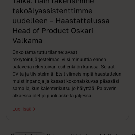
Taika: näin rakensimme
tekoälyassistenttimme
uudelleen – Haastattelussa
Head of Product Oskari
Valkama
Onko tämä tuttu tilanne: avaat
rekrytointijärjestelmäsi viisi minuuttia ennen
palaveria rekrytoivan esihenkilön kanssa. Selaat
CV:tä ja tiivistelmiä. Etsit viimeisimpiä haastattelun
muistiinpanoja ja kasaat kokonaiskuvaa päässäsi
samalla, kun kalenterikutsu jo hälyttää. Palaverin
alkaessa olet jo puoli askelta jäljessä.
Lue lisää