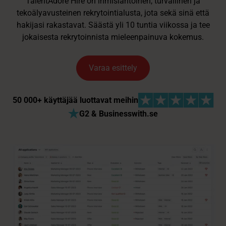
TalentAdore Hire on ihmislähtöinen, turvallinen ja
tekoälyavusteinen rekrytointialusta, jota sekä sinä että
hakijasi rakastavat. Säästä yli 10 tuntia viikossa ja tee
jokaisesta rekrytoinnista mieleenpainuva kokemus.
Varaa esittely
50 000+ käyttäjää luottavat meihin
G2 & Businesswith.se