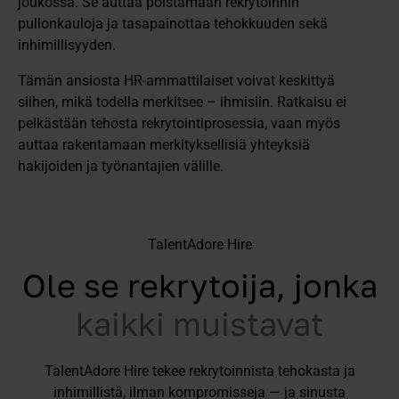
joukossa. Se auttaa poistamaan rekrytoinnin
pullonkauloja ja tasapainottaa tehokkuuden sekä
inhimillisyyden.
Tämän ansiosta HR-ammattilaiset voivat keskittyä
siihen, mikä todella merkitsee – ihmisiin. Ratkaisu ei
pelkästään tehosta rekrytointiprosessia, vaan myös
auttaa rakentamaan merkityksellisiä yhteyksiä
hakijoiden ja työnantajien välille.
TalentAdore Hire
Ole se rekrytoija, jonka
kaikki muistavat
TalentAdore Hire tekee rekrytoinnista tehokasta ja
inhimillistä, ilman kompromisseja — ja sinusta