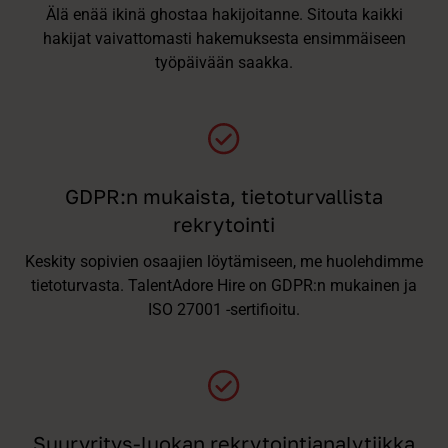
Älä enää ikinä ghostaa hakijoitanne. Sitouta kaikki
hakijat vaivattomasti hakemuksesta ensimmäiseen
työpäivään saakka.
GDPR:n mukaista, tietoturvallista
rekrytointi
Keskity sopivien osaajien löytämiseen, me huolehdimme
tietoturvasta. TalentAdore Hire on GDPR:n mukainen ja
ISO 27001 -sertifioitu.
Suuryritys-luokan rekrytointianalytiikka