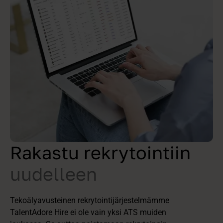
Rakastu rekrytointiin
uudelleen
Tekoälyavusteinen rekrytointijärjestelmämme
TalentAdore Hire ei ole vain yksi ATS muiden