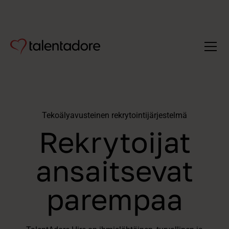
Tekoälyavusteinen rekrytointijärjestelmä
Rekrytoijat
ansaitsevat
parempaa