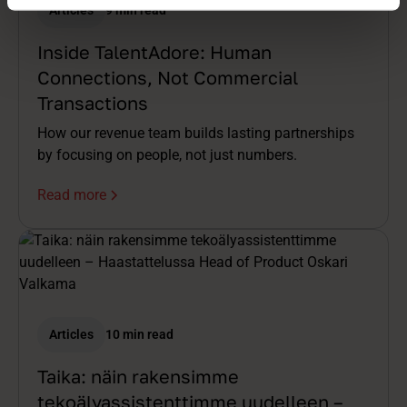
Articles
9 min read
Inside TalentAdore: Human
Connections, Not Commercial
Transactions
How our revenue team builds lasting partnerships
by focusing on people, not just numbers.
Read more
Articles
10 min read
Taika: näin rakensimme
tekoälyassistenttimme uudelleen –