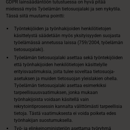
GDPR lainsäädäntöön tutustuessa on hyvä pitää
mielessä myös Työelämän tietosuojalaki ja sen nykytila.
Tässä siitä muutama pointti:
Työntekijöiden ja työnhakijoiden henkilötietojen
käsittelystä säädetään myös yksityisyyden suojasta
työelämässä annetussa laissa (759/2004, työelämän
tietosuojalaki).
Työelämän tietosuojalaki asettaa sekä työntekijöiden
että työnhakijoiden henkilötietojen käsittelylle
erityisvaatimuksia, joita tulee soveltaa tietosuoja-
asetuksen ja muiden tietosuojan yleislakien ohella.
Työelämän tietosuojalaki asettaa esimerkiksi
tarpeellisuusvaatimuksen, jonka mukaan
työnhakijoista voidaan käsitellä vain
rekrytointiprosessin kannalta välittömästi tarpeellisia
tietoja. Tästä vaatimuksesta ei voida poiketa edes
työnhakijan suostumuksella.
Työ- ja elinkeinoministeriön asettama työryhmä