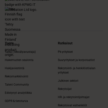
Tuote
Ratkaisut
Taika (Tekoälyavustaja)
Pk-yritykset
Hakemusten seulonta
Suuryritykset ja korporaatiot
Hakijaviestintä
Rekrytointi- ja henkilöstöalan
yritykset
Rekrymarkkinointi
Julkinen sektori
Talent Community
Rekrytoijat
Edistynyt analytiikka
HR- ja rekrytointijohtajat
GDPR & tietoturva
Rekrytoivat esihenkilöt