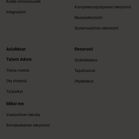
Kaikki ominaisuudet
Kompetenssipohjainen rekrytointi
Integraatiot
Massarekrytointi
Systemaattinen rekrytointi
Asiakkaat
Resurssit
Talent Adore
Sisältökeskus
Tietoa meistä
Tapahtumat
Ota yhteyttä
Ohjekeskus
Työpaikat
Miksi me
Vastuullinen tekoäly
Ihmiskeskeinen rekrytointi