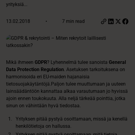
yrityksiä...
13.02.2018
•
7 min read
Mikä ihmeen
GDPR
? Lyhennelmä tulee sanoista
General
Data Protection Regulation
. Asetuksen tarkoituksena on
harmonisoida eri EU-maiden hajanaisia
tietosuojakäytäntöjä.Paljon tulee muuttumaan ja uuteen
lainsäädäntöön kannattaa alkaa varautumaan jo hyvissä
ajoin ennen toukokuuta. Alla neljä tärkeää pointtia, jotka
sinun on vähintään hyvä tiedostaa.
Yrityksen pitää pystyä osoittamaan, missä ja kenellä
henkilötietoja on hallussa.
Yrityksen pitää pystyä osoittamaan, mitä tietoja