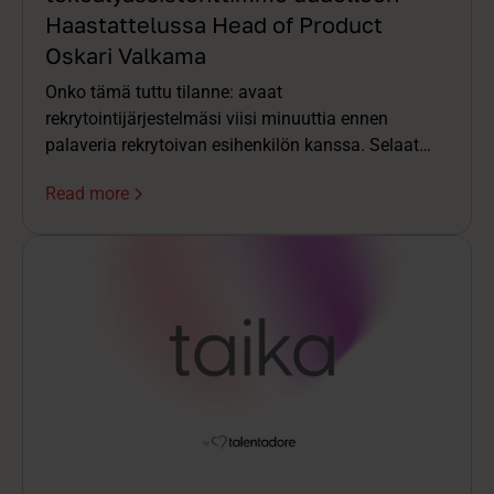
Haastattelussa Head of Product
Oskari Valkama
Onko tämä tuttu tilanne: avaat
rekrytointijärjestelmäsi viisi minuuttia ennen
palaveria rekrytoivan esihenkilön kanssa. Selaat
CV:tä ja tiivistelmiä. Etsit viimeisimpiä haastattelun
Read more
muistiinpanoja ja kasaat kokonaiskuvaa päässäsi
samalla, kun kalenterikutsu jo hälyttää. Palaverin
alkaessa olet jo puoli askelta jäljessä.