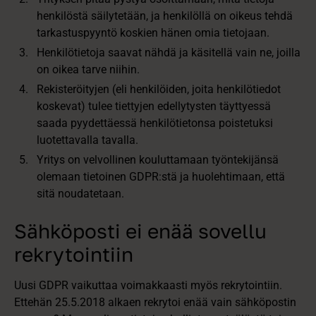
henkilöstä säilytetään, ja henkilöllä on oikeus tehdä
tarkastuspyyntö koskien hänen omia tietojaan.
Henkilötietoja saavat nähdä ja käsitellä vain ne, joilla
on oikea tarve niihin.
Rekisteröityjen (eli henkilöiden, joita henkilötiedot
koskevat) tulee tiettyjen edellytysten täyttyessä
saada pyydettäessä henkilötietonsa poistetuksi
luotettavalla tavalla.
Yritys on velvollinen kouluttamaan työntekijänsä
olemaan tietoinen GDPR:stä ja huolehtimaan, että
sitä noudatetaan.
Sähköposti ei enää sovellu
rekrytointiin
Uusi GDPR vaikuttaa voimakkaasti myös rekrytointiin.
Ettehän 25.5.2018 alkaen rekrytoi enää vain sähköpostin