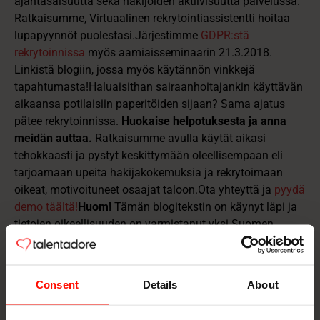
ajantasaisuutta sekä hakijoiden aktiivisuutta palvelussa.
Ratkaisumme, Virtuaalinen rekrytointiassistentti hoitaa
lupapyynnöt puolestasi.
Järjestimme
GDPR:stä
rekrytoinnissa
myös aamiaisseminaarin 21.3.2018.
Linkistä blogiin, jossa myös käytännön vinkkejä
tapahtumasta!
Haluaisithan sairaanhoitajankin käyttävän
aikaansa potilaisiin paperitöiden sijaan? Sama ajatus
pätee rekrytoinnissa.
Huokaise helpotuksesta ja anna
meidän auttaa.
Ratkaisumme avulla käytät aikasi
tehokkaasti ja pystyt keskittymään oleellisempaan eli
tarjoamaan upeita hakijakokemuksia ja rekrytoimaan
oikeat, motivoituneet osaajat taloon.Ota yhteyttä ja
pyydä
demo täältä!
Huom!
Tämän blogitekstin on käynyt läpi ja
tietojen oikeellisuuden on varmistanut yksi Suomen
johtavista GDPR-asiantuntijoista
.
Consent
Details
About