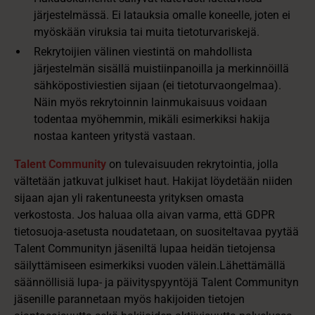
järjestelmässä. Ei latauksia omalle koneelle, joten ei
myöskään viruksia tai muita tietoturvariskejä.
Rekrytoijien välinen viestintä on mahdollista
järjestelmän sisällä muistiinpanoilla ja merkinnöillä
sähköpostiviestien sijaan (ei tietoturvaongelmaa).
Näin myös rekrytoinnin lainmukaisuus voidaan
todentaa myöhemmin, mikäli esimerkiksi hakija
nostaa kanteen yritystä vastaan.
Talent Community
on tulevaisuuden rekrytointia, jolla
vältetään jatkuvat julkiset haut. Hakijat löydetään niiden
sijaan ajan yli rakentuneesta yrityksen omasta
verkostosta. Jos haluaa olla aivan varma, että GDPR
tietosuoja-asetusta noudatetaan, on suositeltavaa pyytää
Talent Communityn jäseniltä lupaa heidän tietojensa
säilyttämiseen esimerkiksi vuoden välein.Lähettämällä
säännöllisiä lupa- ja päivityspyyntöjä Talent Communityn
jäsenille parannetaan myös hakijoiden tietojen