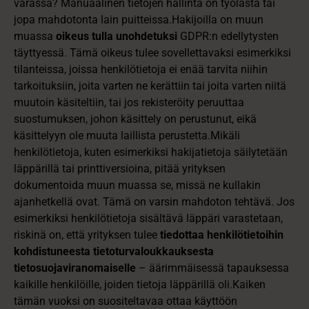
varassa? Manuaalinen tietojen hallinta on työlästä tai
jopa mahdotonta lain puitteissa.Hakijoilla on muun
muassa
oikeus tulla unohdetuksi
GDPR:n edellytysten
täyttyessä. Tämä oikeus tulee sovellettavaksi esimerkiksi
tilanteissa, joissa henkilötietoja ei enää tarvita niihin
tarkoituksiin, joita varten ne kerättiin tai joita varten niitä
muutoin käsiteltiin, tai jos rekisteröity peruuttaa
suostumuksen, johon käsittely on perustunut, eikä
käsittelyyn ole muuta laillista perustetta.Mikäli
henkilötietoja, kuten esimerkiksi hakijatietoja säilytetään
läppärillä tai printtiversioina, pitää yrityksen
dokumentoida muun muassa se, missä ne kullakin
ajanhetkellä ovat. Tämä on varsin mahdoton tehtävä. Jos
esimerkiksi henkilötietoja sisältävä läppäri varastetaan,
riskinä on, että yrityksen tulee
tiedottaa henkilötietoihin
kohdistuneesta tietoturvaloukkauksesta
tietosuojaviranomaiselle
– äärimmäisessä tapauksessa
kaikille henkilöille, joiden tietoja läppärillä oli.Kaiken
tämän vuoksi on suositeltavaa ottaa käyttöön