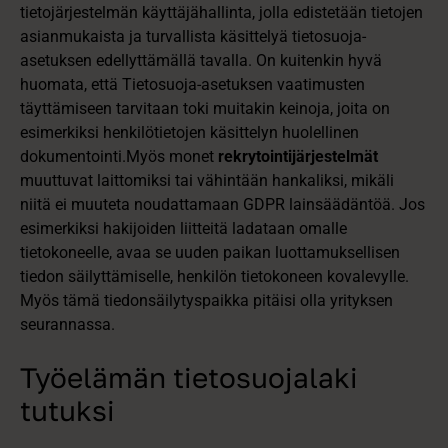
tietojärjestelmän käyttäjähallinta, jolla edistetään tietojen
asianmukaista ja turvallista käsittelyä tietosuoja-
asetuksen edellyttämällä tavalla. On kuitenkin hyvä
huomata, että Tietosuoja-asetuksen vaatimusten
täyttämiseen tarvitaan toki muitakin keinoja, joita on
esimerkiksi henkilötietojen käsittelyn huolellinen
dokumentointi.Myös monet
rekrytointijärjestelmät
muuttuvat laittomiksi tai vähintään hankaliksi, mikäli
niitä ei muuteta noudattamaan GDPR lainsäädäntöä. Jos
esimerkiksi hakijoiden liitteitä ladataan omalle
tietokoneelle, avaa se uuden paikan luottamuksellisen
tiedon säilyttämiselle, henkilön tietokoneen kovalevylle.
Myös tämä tiedonsäilytyspaikka pitäisi olla yrityksen
seurannassa.
Työelämän tietosuojalaki
tutuksi