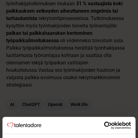
työnhakijatutkimuksen mukaan
31 % vastaajista koki
palkkauksen selkeyden aiheuttaneen ongelmia tai
turhautumista
rekrytointiprosesseissa. Tutkimuksessa
kysyttiin myös työnhakijoiden toiveita työnantajille:
palkan tai palkkahaarukan kertominen
työpaikkailmoituksessa
oli viidenneksi toivoituin asia.
Palkka työpaikkailmoituksessa herättää työnhakijassa
luottamusta työnantajaa kohtaan ja saattaa olla
olennainen tekijä työpaikan vaihtajien
houkuttelussa.Vastaa siis työnhakijoiden huutoon ja
valjasta palkka-avoimuus osaksi rekrymarkkinoinnin
strategiaasi.
AI
ChatGPT
OpenAI
Work life
Janne Malmisaari
Marketing Manager