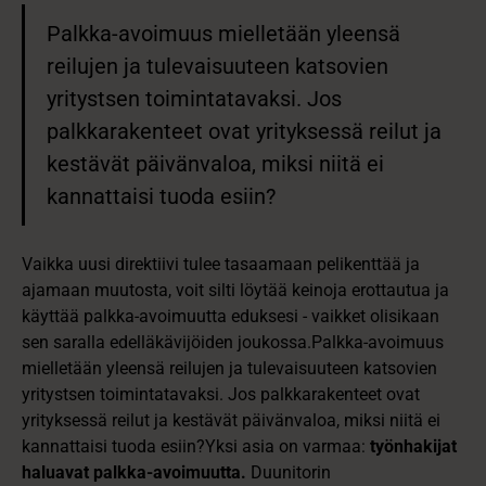
Palkka-avoimuus mielletään yleensä
reilujen ja tulevaisuuteen katsovien
yritystsen toimintatavaksi. Jos
palkkarakenteet ovat yrityksessä reilut ja
kestävät päivänvaloa, miksi niitä ei
kannattaisi tuoda esiin?
Vaikka uusi direktiivi tulee tasaamaan pelikenttää ja
ajamaan muutosta, voit silti löytää keinoja erottautua ja
käyttää palkka-avoimuutta eduksesi - vaikket olisikaan
sen saralla edelläkävijöiden joukossa.Palkka-avoimuus
mielletään yleensä reilujen ja tulevaisuuteen katsovien
yritystsen toimintatavaksi. Jos palkkarakenteet ovat
yrityksessä reilut ja kestävät päivänvaloa, miksi niitä ei
kannattaisi tuoda esiin?Yksi asia on varmaa:
työnhakijat
haluavat palkka-avoimuutta.
Duunitorin