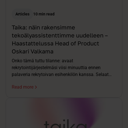
Articles
10 min read
Taika: näin rakensimme
tekoälyassistenttimme uudelleen –
Haastattelussa Head of Product
Oskari Valkama
Onko tämä tuttu tilanne: avaat
rekrytointijärjestelmäsi viisi minuuttia ennen
palaveria rekrytoivan esihenkilön kanssa. Selaat
CV:tä ja tiivistelmiä. Etsit viimeisimpiä haastattelun
Read more
muistiinpanoja ja kasaat kokonaiskuvaa päässäsi
samalla, kun kalenterikutsu jo hälyttää. Palaverin
alkaessa olet jo puoli askelta jäljessä.