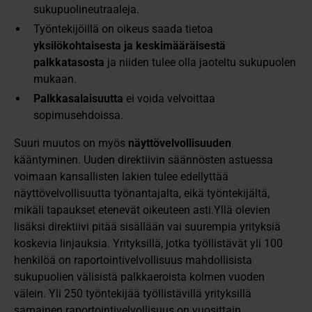
sukupuolineutraaleja.
Työntekijöillä on oikeus saada tietoa
yksilökohtaisesta ja keskimääräisestä
palkkatasosta
ja niiden tulee olla jaoteltu sukupuolen
mukaan.
Palkkasalaisuutta
ei voida velvoittaa
sopimusehdoissa.
Suuri muutos on myös
näyttövelvollisuuden
kääntyminen. Uuden direktiivin säännösten astuessa
voimaan kansallisten lakien tulee edellyttää
näyttövelvollisuutta työnantajalta, eikä työntekijältä,
mikäli tapaukset etenevät oikeuteen asti.Yllä olevien
lisäksi direktiivi pitää sisällään vai suurempia yrityksiä
koskevia linjauksia. Yrityksillä, jotka työllistävät yli 100
henkilöä on raportointivelvollisuus mahdollisista
sukupuolien välisistä palkkaeroista kolmen vuoden
välein. Yli 250 työntekijää työllistävillä yrityksillä
samainen raportointivelvollisuus on vuosittain.