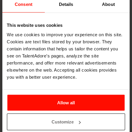
Markkinointiosaamisensa lisäksi Jannella on
Consent
Details
About
viiden vuoden kokemus rekrytoinnista
henkilöstöpalvelualalta.
This website uses cookies
We use cookies to improve your experience on this site.
Cookies are text files stored by your browser. They
contain information that helps us tailor the content you
Resources
see on TalentAdore’s pages, analyze the site
More from the content
performance, and offer more relevant advertisements
elsewhere on the web. Accepting all cookies provides
hub
you with a better user experience.
Allow all
Customize