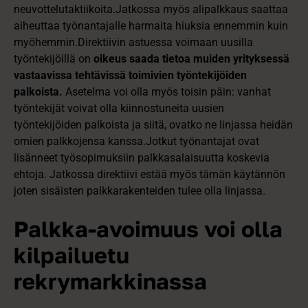
neuvottelutaktiikoita.Jatkossa myös alipalkkaus saattaa
aiheuttaa työnantajalle harmaita hiuksia ennemmin kuin
myöhemmin.Direktiivin astuessa voimaan uusilla
työntekijöillä on
oikeus saada tietoa muiden yrityksessä
vastaavissa tehtävissä toimivien työntekijöiden
palkoista.
Asetelma voi olla myös toisin päin: vanhat
työntekijät voivat olla kiinnostuneita uusien
työntekijöiden palkoista ja siitä, ovatko ne linjassa heidän
omien palkkojensa kanssa.Jotkut työnantajat ovat
lisänneet työsopimuksiin palkkasalaisuutta koskevia
ehtoja. Jatkossa direktiivi estää myös tämän käytännön
joten sisäisten palkkarakenteiden tulee olla linjassa.
Palkka-avoimuus voi olla
kilpailuetu
rekrymarkkinassa