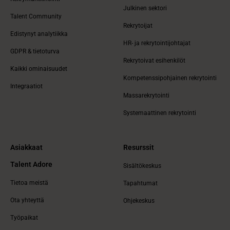
Julkinen sektori
Talent Community
Rekrytoijat
Edistynyt analytiikka
HR- ja rekrytointijohtajat
GDPR & tietoturva
Rekrytoivat esihenkilöt
Kaikki ominaisuudet
Kompetenssipohjainen rekrytointi
Integraatiot
Massarekrytointi
Systemaattinen rekrytointi
Asiakkaat
Resurssit
Talent Adore
Sisältökeskus
Tietoa meistä
Tapahtumat
Ota yhteyttä
Ohjekeskus
Työpaikat