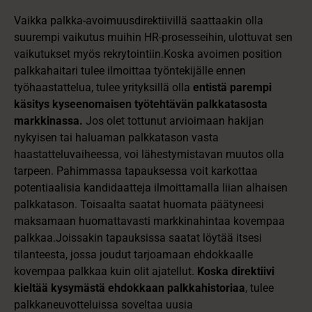
Vaikka palkka-avoimuusdirektiivillä saattaakin olla
suurempi vaikutus muihin HR-prosesseihin, ulottuvat sen
vaikutukset myös rekrytointiin.Koska avoimen position
palkkahaitari tulee ilmoittaa työntekijälle ennen
työhaastattelua, tulee yrityksillä olla
entistä parempi
käsitys kyseenomaisen työtehtävän palkkatasosta
markkinassa.
Jos olet tottunut arvioimaan hakijan
nykyisen tai haluaman palkkatason vasta
haastatteluvaiheessa, voi lähestymistavan muutos olla
tarpeen. Pahimmassa tapauksessa voit karkottaa
potentiaalisia kandidaatteja ilmoittamalla liian alhaisen
palkkatason. Toisaalta saatat huomata päätyneesi
maksamaan huomattavasti markkinahintaa kovempaa
palkkaa.Joissakin tapauksissa saatat löytää itsesi
tilanteesta, jossa joudut tarjoamaan ehdokkaalle
kovempaa palkkaa kuin olit ajatellut.
Koska direktiivi
kieltää kysymästä ehdokkaan palkkahistoriaa
, tulee
palkkaneuvotteluissa soveltaa uusia