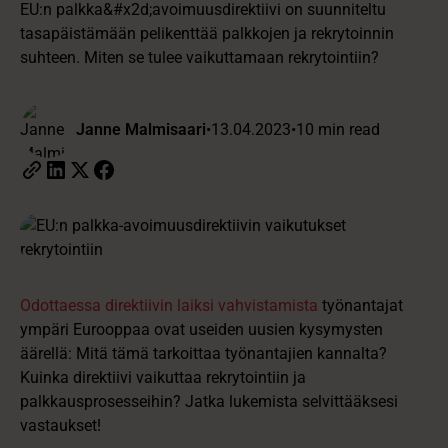
EU:n palkka&#x2d;avoimuusdirektiivi on suunniteltu
tasapäistämään pelikenttää palkkojen ja rekrytoinnin
suhteen. Miten se tulee vaikuttamaan rekrytointiin?
Janne Malmisaari
•
13.04.2023
•
10 min read
Odottaessa direktiivin laiksi vahvistamista
työnantajat
ympäri Eurooppaa ovat useiden uusien kysymysten
äärellä: Mitä tämä tarkoittaa työnantajien kannalta?
Kuinka direktiivi vaikuttaa rekrytointiin ja
palkkausprosesseihin? Jatka lukemista selvittääksesi
vastaukset!