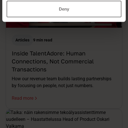
Deny
Articles
9 min read
Inside TalentAdore: Human
Connections, Not Commercial
Transactions
How our revenue team builds lasting partnerships
by focusing on people, not just numbers.
Read more