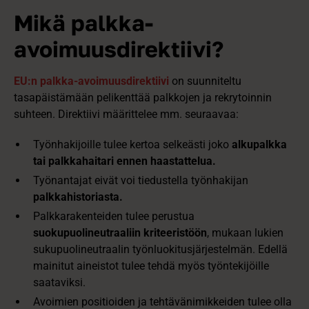
Mikä palkka-
avoimuusdirektiivi?
EU:n palkka-avoimuusdirektiivi
on suunniteltu
tasapäistämään pelikenttää palkkojen ja rekrytoinnin
suhteen. Direktiivi määrittelee mm. seuraavaa:
Työnhakijoille tulee kertoa selkeästi joko
alkupalkka
tai palkkahaitari ennen haastattelua.
Työnantajat eivät voi tiedustella työnhakijan
palkkahistoriasta.
Palkkarakenteiden tulee perustua
suokupuolineutraaliin kriteeristöön
, mukaan lukien
sukupuolineutraalin työnluokitusjärjestelmän. Edellä
mainitut aineistot tulee tehdä myös työntekijöille
saataviksi.
Avoimien positioiden ja tehtävänimikkeiden tulee olla