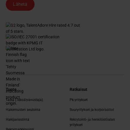
Tuote
Ratkaisut
Taika (Tekoälyavustaja)
Pk-yritykset
Hakemusten seulonta
Suuryritykset ja korporaatiot
Hakijaviestintä
Rekrytointi- ja henkilöstöalan
yritykset
Rekrymarkkinointi