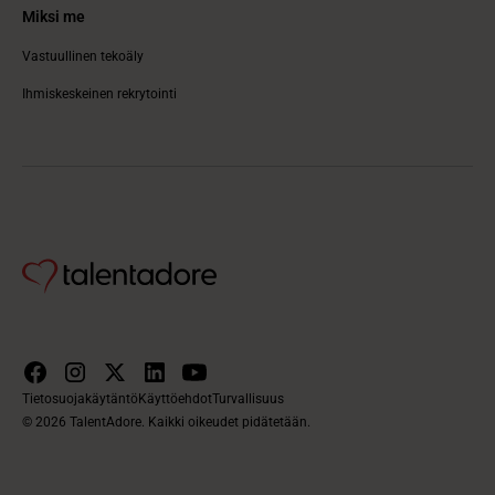
Miksi me
Vastuullinen tekoäly
Ihmiskeskeinen rekrytointi
Tietosuojakäytäntö
Käyttöehdot
Turvallisuus
© 2026 TalentAdore. Kaikki oikeudet pidätetään.