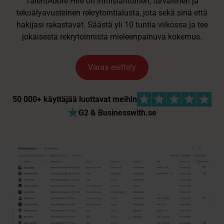
TalentAdore Hire on ihmislähtöinen, turvallinen ja
tekoälyavusteinen rekrytointialusta, jota sekä sinä että
hakijasi rakastavat. Säästä yli 10 tuntia viikossa ja tee
jokaisesta rekrytoinnista mieleenpainuva kokemus.
Varaa esittely
50 000+ käyttäjää luottavat meihin
G2 & Businesswith.se