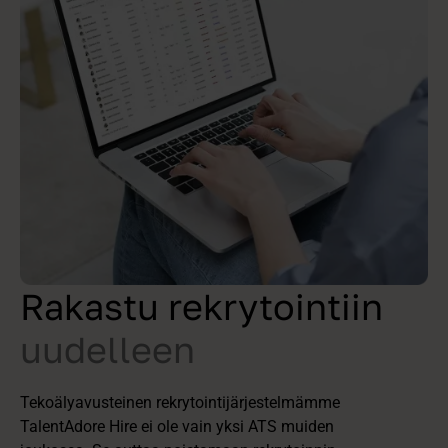
Rakastu rekrytointiin
uudelleen
Tekoälyavusteinen rekrytointijärjestelmämme
TalentAdore Hire ei ole vain yksi ATS muiden