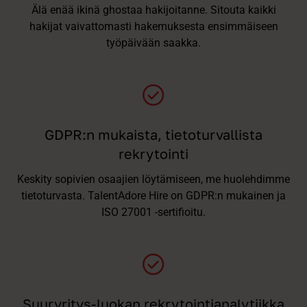
Älä enää ikinä ghostaa hakijoitanne. Sitouta kaikki
hakijat vaivattomasti hakemuksesta ensimmäiseen
työpäivään saakka.
GDPR:n mukaista, tietoturvallista
rekrytointi
Keskity sopivien osaajien löytämiseen, me huolehdimme
tietoturvasta. TalentAdore Hire on GDPR:n mukainen ja
ISO 27001 -sertifioitu.
Suuryritys-luokan rekrytointianalytiikka