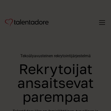
Tekoälyavusteinen rekrytointijärjestelmä
Rekrytoijat
ansaitsevat
parempaa