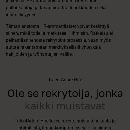
joukossa. Se auttaa poistamaan rekrytoinnin
pullonkauloja ja tasapainottaa tehokkuuden sekä
inhimillisyyden.
Tämän ansiosta HR-ammattilaiset voivat keskittyä
siihen, mikä todella merkitsee – ihmisiin. Ratkaisu ei
pelkästään tehosta rekrytointiprosessia, vaan myös
auttaa rakentamaan merkityksellisiä yhteyksiä
hakijoiden ja työnantajien välille.
TalentAdore Hire
Ole se rekrytoija, jonka
kaikki muistavat
TalentAdore Hire tekee rekrytoinnista tehokasta ja
inhimillistä, ilman kompromisseja — ja sinusta