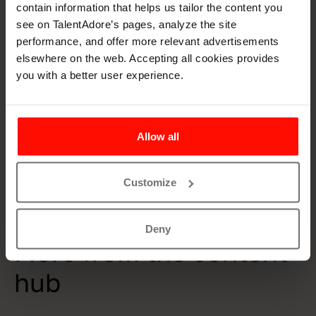
contain information that helps us tailor the content you
lähtökohta oman porukan, asiakkaiden ja sidosryhmien
see on TalentAdore’s pages, analyze the site
kanssa. Kuten arvoissamme todetaan; meidän
performance, and offer more relevant advertisements
kanssamme on kiva tehdä töitä, ammattitaitomme
elsewhere on the web. Accepting all cookies provides
tuottaa tuloksia ja innostunut otteemme kantaa pitkälle.
you with a better user experience.
Kiinnostuitko SRV:stä työnantajana? Tutustu heidän
kulttuuriinsa ja avoimiin työpaikkoihin heidän
urasivuilla.
Allow all
Customize
Resources
Deny
More from the content
hub