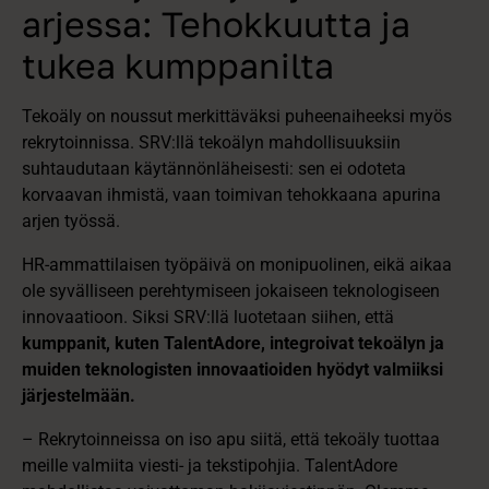
arjessa: Tehokkuutta ja
tukea kumppanilta
Tekoäly on noussut merkittäväksi puheenaiheeksi myös
rekrytoinnissa. SRV:llä tekoälyn mahdollisuuksiin
suhtaudutaan käytännönläheisesti: sen ei odoteta
korvaavan ihmistä, vaan toimivan tehokkaana apurina
arjen työssä.
HR-ammattilaisen työpäivä on monipuolinen, eikä aikaa
ole syvälliseen perehtymiseen jokaiseen teknologiseen
innovaatioon. Siksi SRV:llä luotetaan siihen, että
kumppanit, kuten TalentAdore, integroivat tekoälyn ja
muiden teknologisten innovaatioiden hyödyt valmiiksi
järjestelmään.
– Rekrytoinneissa on iso apu siitä, että tekoäly tuottaa
meille valmiita viesti- ja tekstipohjia. TalentAdore