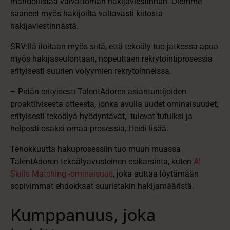
mahdollistaa vaivattoman hakijaviestinnän. Olemme
saaneet myös hakijoilta valtavasti kiitosta
hakijaviestinnästä.
SRV:llä iloitaan myös siitä, että tekoäly tuo jatkossa apua
myös hakijaseulontaan, nopeuttaen rekrytointiprosessia
erityisesti suurien volyymien rekrytoinneissa.
– Pidän erityisesti TalentAdoren asiantuntijoiden
proaktiivisesta otteesta, jonka avulla uudet ominaisuudet,
erityisesti tekoälyä hyödyntävät, tulevat tutuiksi ja
helposti osaksi omaa prosessia, Heidi lisää.
Tehokkuutta hakuprosessiin tuo muun muassa
TalentAdoren tekoälyavusteinen esikarsinta, kuten
AI
Skills Matching -ominaisuus
, joka auttaa löytämään
sopivimmat ehdokkaat suuristakin hakijamääristä.
Kumppanuus, joka