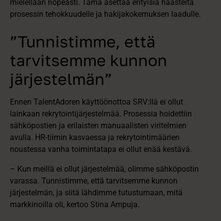
mielellään nopeasti. Tämä asettaa erityisiä haasteita
prosessin tehokkuudelle ja hakijakokemuksen laadulle.
”Tunnistimme, että
tarvitsemme kunnon
järjestelmän”
Ennen TalentAdoren käyttöönottoa SRV:llä ei ollut
lainkaan rekrytointijärjestelmää. Prosessia hoidettiin
sähköpostien ja erilaisten manuaalisten viritelmien
avulla. HR-tiimin kasvaessa ja rekrytointimäärien
noustessa vanha toimintatapa ei ollut enää kestävä.
– Kun meillä ei ollut järjestelmää, olimme sähköpostin
varassa. Tunnistimme, että tarvitsemme kunnon
järjestelmän, ja siitä lähdimme tutustumaan, mitä
markkinoilla oli, kertoo Stina Ampuja.