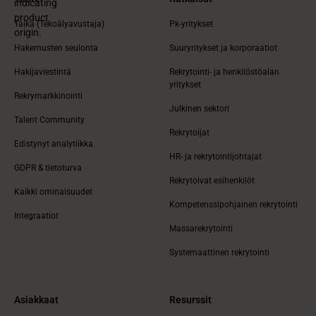
Taika (Tekoälyavustaja)
Pk-yritykset
Hakemusten seulonta
Suuryritykset ja korporaatiot
Hakijaviestintä
Rekrytointi- ja henkilöstöalan
yritykset
Rekrymarkkinointi
Julkinen sektori
Talent Community
Rekrytoijat
Edistynyt analytiikka
HR- ja rekrytointijohtajat
GDPR & tietoturva
Rekrytoivat esihenkilöt
Kaikki ominaisuudet
Kompetenssipohjainen rekrytointi
Integraatiot
Massarekrytointi
Systemaattinen rekrytointi
Asiakkaat
Resurssit