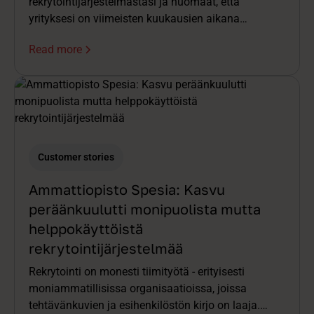
rekrytointijärjestelmästäsi ja huomaat, että
yrityksesi on viimeisten kuukausien aikana
saavuttanut parhaan mahdollisen (5/5 ♥️)
Read more
hakijakokemuksen. Upea saavutus, josta kuka
tahansa rekrytoija voisi olla ylpeä!
Customer stories
Ammattiopisto Spesia: Kasvu
peräänkuulutti monipuolista mutta
helppokäyttöistä
rekrytointijärjestelmää
Rekrytointi on monesti tiimityötä - erityisesti
moniammatillisissa organisaatioissa, joissa
tehtävänkuvien ja esihenkilöstön kirjo on laaja.