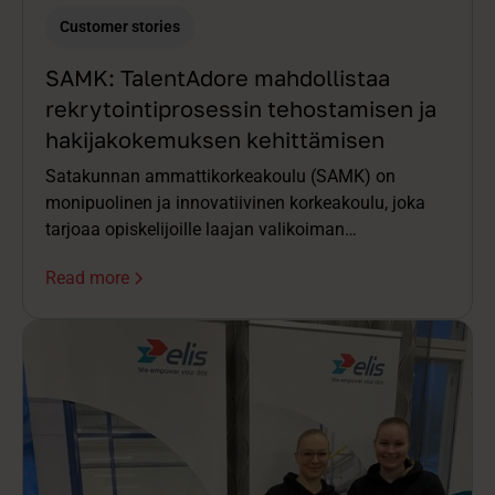
Customer stories
SAMK: TalentAdore mahdollistaa
rekrytointiprosessin tehostamisen ja
hakijakokemuksen kehittämisen
Satakunnan ammattikorkeakoulu (SAMK) on
monipuolinen ja innovatiivinen korkeakoulu, joka
tarjoaa opiskelijoille laajan valikoiman
koulutusohjelmia. Opiskelijalähtöisyys ja tiivis
Read more
yhteistyö elinkeinoelämän kanssa ovat SAMKin
keskeisiä arvoja.