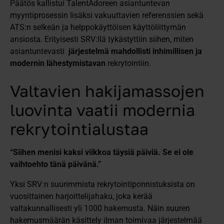
Päätös kallistui TalentAdoreen asiantuntevan
myyntiprosessin lisäksi vakuuttavien referenssien sekä
ATS:n selkeän ja helppokäyttöisen käyttöliittymän
ansiosta. Erityisesti SRV:llä tykästyttiin siihen, miten
asiantuntevasti
järjestelmä mahdollisti inhimillisen ja
modernin lähestymistavan
rekrytointiin.
Valtavien hakijamassojen
luovinta vaatii modernia
rekrytointialustaa
“Siihen menisi kaksi viikkoa täysiä päiviä. Se ei ole
vaihtoehto tänä päivänä.”
Yksi SRV:n suurimmista rekrytointiponnistuksista on
vuosittainen harjoittelijahaku, joka kerää
valtakunnallisesti yli 1000 hakemusta. Näin suuren
hakemusmäärän käsittely ilman toimivaa järjestelmää