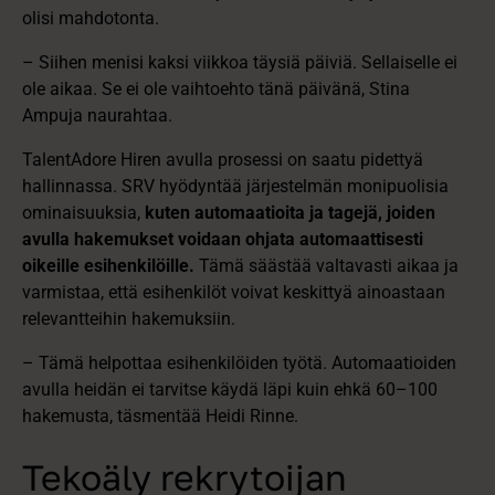
olisi mahdotonta.
– Siihen menisi kaksi viikkoa täysiä päiviä. Sellaiselle ei
ole aikaa. Se ei ole vaihtoehto tänä päivänä, Stina
Ampuja naurahtaa.
TalentAdore Hiren avulla prosessi on saatu pidettyä
hallinnassa. SRV hyödyntää järjestelmän monipuolisia
ominaisuuksia,
kuten automaatioita ja tagejä, joiden
avulla hakemukset voidaan ohjata automaattisesti
oikeille esihenkilöille.
Tämä säästää valtavasti aikaa ja
varmistaa, että esihenkilöt voivat keskittyä ainoastaan
relevantteihin hakemuksiin.
– Tämä helpottaa esihenkilöiden työtä. Automaatioiden
avulla heidän ei tarvitse käydä läpi kuin ehkä 60–100
hakemusta, täsmentää Heidi Rinne.
Tekoäly rekrytoijan