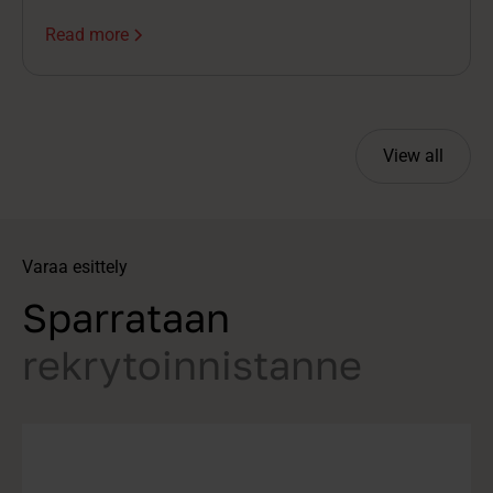
Rekrytointimäärien kasvaessa kokonaisuuden
Read more
hallinta hankaloituu, jolloin tehokkuuden lisäksi
usein kärsii myös hakijakokemus.
View all
Varaa esittely
Sparrataan
rekrytoinnistanne