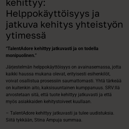
kehittyy:
Helppokäyttöisyys ja
jatkuva kehitys yhteistyön
ytimessä
“TalentAdore kehittyy jatkuvasti ja on todella
monipuolinen.”
Järjestelmän helppokäyttöisyys on avainasemassa, jotta
kaikki haussa mukana olevat, erityisesti esihenkilöt,
voivat osallistua prosessiin saumattomasti. Yhtä tärkeää
on kuitenkin aito, kaksisuuntainen kumppanuus. SRV:llä
arvostetaan sitä, että tuote kehittyy jatkuvasti ja että
myös asiakkaiden kehitystoiveet kuullaan.
– TalentAdore kehittyy jatkuvasti ja tulee uudistuksia.
Siitä tykkään, Stina Ampuja summaa.