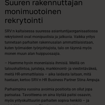
Suuren rakennuttajan
monimuotoinen
rekrytointi
SRV:n kaltaisessa suuressa asiantuntijaorganisaatiossa
rekrytoinnit ovat monipuolisia ja jatkuvia. Vaikka yritys
tunnetaan parhaiten rakennusalan ammattilaisistaan,
kuten työmaiden työnjohtajista, talo on täynnä myös
monen muun alan huippuosaajia.
– Haemme hyvin monenlaisia ihmisiä. Meillä on
taloushallintoa, juristeja, markkinointi- ja viestintäväkeä,
meitä HR-ammattilaisia – aika laidasta laitaan, mitä
haetaan, kertoo SRV:n HR Business Partner Stina Ampuja.
Parhaimpina vuosina avoimia positioita on ollut jopa
parisataa. Tavoitteena on aina löytää paitsi osaavin,
myös yrityskulttuuriin parhaiten sopiva henkilö – ja