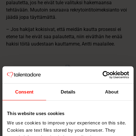
palautetta, jos he eivät tule valituksi hakemaansa
tehtävään. Muutoin seuraava rekrytointitoimeksianto voi
jäädä jopa täyttämättä.
– Jos hakijat kokisivat, että meidän kautta prosessi ei
etene tai he eivät saa palautetta, niin eiväthän he enää
hakisi töitä uudestaan kauttamme, Antti maalailee.
TalentAdore Hire on
Consent
Details
About
integroitunut osaksi
Eilakaislan liiketoimintaa
This website uses cookies
We use cookies to improve your experience on this site.
Mistä tietää, että järjestelmähankinta on osunut nappiin?
Cookies are text files stored by your browser. They
Kun loppukäyttäjät eivät osaa sanoa, mistä