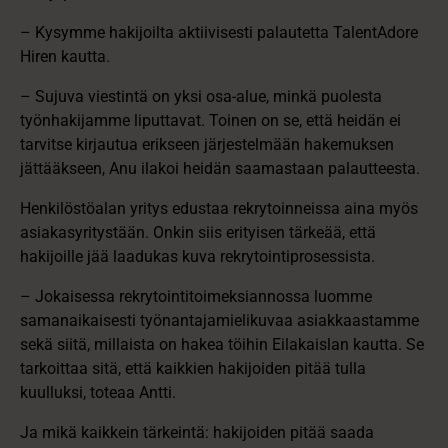
– Kysymme hakijoilta aktiivisesti palautetta TalentAdore
Hiren kautta.
– Sujuva viestintä on yksi osa-alue, minkä puolesta
työnhakijamme liputtavat. Toinen on se, että heidän ei
tarvitse kirjautua erikseen järjestelmään hakemuksen
jättääkseen, Anu ilakoi heidän saamastaan palautteesta.
Henkilöstöalan yritys edustaa rekrytoinneissa aina myös
asiakasyritystään. Onkin siis erityisen tärkeää, että
hakijoille jää laadukas kuva rekrytointiprosessista.
– Jokaisessa rekrytointitoimeksiannossa luomme
samanaikaisesti työnantajamielikuvaa asiakkaastamme
sekä siitä, millaista on hakea töihin Eilakaislan kautta. Se
tarkoittaa sitä, että kaikkien hakijoiden pitää tulla
kuulluksi, toteaa Antti.
Ja mikä kaikkein tärkeintä: hakijoiden pitää saada