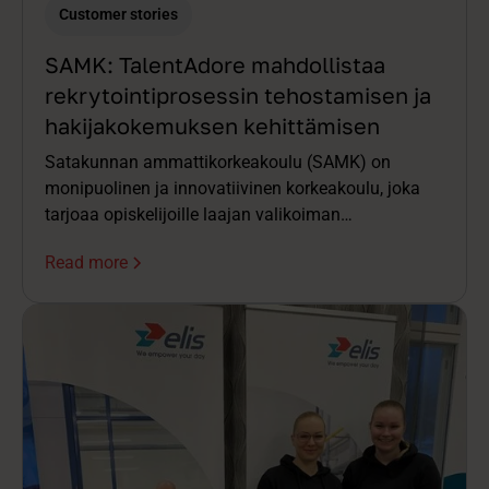
Customer stories
SAMK: TalentAdore mahdollistaa
rekrytointiprosessin tehostamisen ja
hakijakokemuksen kehittämisen
Satakunnan ammattikorkeakoulu (SAMK) on
monipuolinen ja innovatiivinen korkeakoulu, joka
tarjoaa opiskelijoille laajan valikoiman
koulutusohjelmia. Opiskelijalähtöisyys ja tiivis
Read more
yhteistyö elinkeinoelämän kanssa ovat SAMKin
keskeisiä arvoja.