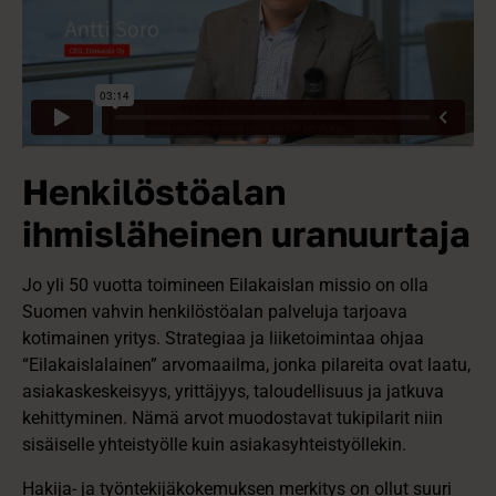
Henkilöstöalan
ihmisläheinen uranuurtaja
Jo yli 50 vuotta toimineen Eilakaislan missio on olla
Suomen vahvin henkilöstöalan palveluja tarjoava
kotimainen yritys. Strategiaa ja liiketoimintaa ohjaa
“Eilakaislalainen” arvomaailma, jonka pilareita ovat laatu,
asiakaskeskeisyys, yrittäjyys, taloudellisuus ja jatkuva
kehittyminen. Nämä arvot muodostavat tukipilarit niin
sisäiselle yhteistyölle kuin asiakasyhteistyöllekin.
Hakija- ja työntekijäkokemuksen merkitys on ollut suuri