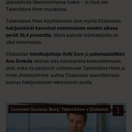
järjestelmää liiketoimintansa tueksi – ja löysi sen
TalentAdore Hiren muodossa.
TalentAdore Hiren käyttöönoton oton myötä Eilakaislan
hakijamäärät kasvoivat ensimmäisen vuoden aikana
peräti 36,4 prosenttia.
Myös palaute työnhakijoilta on
ollut erinomaista.
Eilakaislan
toimitusjohtaja Antti Soro
ja
palvelupäällikkö
Anu Grekula
istuivat alas kanssamme keskustelemaan
siitä, miksi he päätyivät valitsemaan TalentAdore Hiren ja
miten yhteistyömme auttaa Eilakaislaa saavuttamaan
kasvua hakijavetoisen rekrytoinnin avulla.