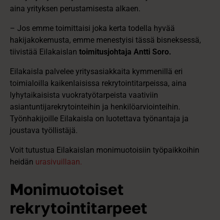
aina yrityksen perustamisesta alkaen.
– Jos emme toimittaisi joka kerta todella hyvää
hakijakokemusta, emme menestyisi tässä bisneksessä,
tiivistää Eilakaislan
toimitusjohtaja Antti Soro.
Eilakaisla palvelee yritysasiakkaita kymmenillä eri
toimialoilla kaikenlaisissa rekrytointitarpeissa, aina
lyhytaikaisista vuokratyötarpeista vaativiin
asiantuntijarekrytointeihin ja henkilöarviointeihin.
Työnhakijoille Eilakaisla on luotettava työnantaja ja
joustava työllistäjä.
Voit tutustua Eilakaislan monimuotoisiin työpaikkoihin
heidän
urasivuillaan.
Monimuotoiset
rekrytointitarpeet