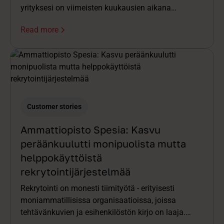
yrityksesi on viimeisten kuukausien aikana
saavuttanut parhaan mahdollisen (5/5 ♥️)
Read more
hakijakokemuksen. Upea saavutus, josta kuka
tahansa rekrytoija voisi olla ylpeä!
Customer stories
Ammattiopisto Spesia: Kasvu
peräänkuulutti monipuolista mutta
helppokäyttöistä
rekrytointijärjestelmää
Rekrytointi on monesti tiimityötä - erityisesti
moniammatillisissa organisaatioissa, joissa
tehtävänkuvien ja esihenkilöstön kirjo on laaja.