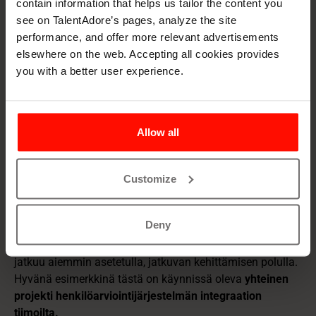
contain information that helps us tailor the content you
ominaisuuksista olisivat valmiita luopumaan!
see on TalentAdore’s pages, analyze the site
performance, and offer more relevant advertisements
– Ilman yhtäkään emme osaisi enää olla, kaikki toimii
elsewhere on the web. Accepting all cookies provides
niin hyvin, Anu naurahtaa.
you with a better user experience.
– Olemme pystyneet kehittämään omaa
liiketoimintaamme jatkuvasti, koska TalentAdoren
rekrytointijärjestelmä tarjoaa kaiken mahdollisen, pohtii
Allow all
Antti.
– Suosittelen vilpittömästi TalentAdorea niin rekrytointi-
Customize
ja henkilöstövuokrausalan toimijoille, kuin kaiken
kokoisille asiakasyrityksillemme, jotka tarvitsevat oman,
“inhouse-tyyppisen” rekrytointijärjestelmän.
Deny
TalentAdoren ja Eilakaislan hedelmällinen kumppanuus
jatkuu aiemmin asetetulla, jatkuvan kehittämisen polulla.
Hyvänä esimerkkinä tästä on käynnissä oleva
yhteinen
projekti henkilöarviointijärjestelmän integraation
tiimoilta.