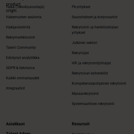
Taika (Tekoälyavustaja)
Pk-yritykset
Hakemusten seulonta
Suuryritykset ja korporaatiot
Hakijaviestintä
Rekrytointi- ja henkilöstöalan
yritykset
Rekrymarkkinointi
Julkinen sektori
Talent Community
Rekrytoijat
Edistynyt analytiikka
HR- ja rekrytointijohtajat
GDPR & tietoturva
Rekrytoivat esihenkilöt
Kaikki ominaisuudet
Kompetenssipohjainen rekrytointi
Integraatiot
Massarekrytointi
Systemaattinen rekrytointi
Asiakkaat
Resurssit
Talent Adore