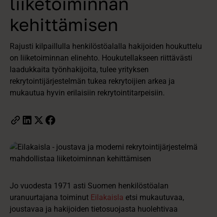
liiketoiminnan
kehittämisen
Rajusti kilpaillulla henkilöstöalalla hakijoiden houkuttelu
on liiketoiminnan elinehto. Houkutellakseen riittävästi
laadukkaita työnhakijoita, tulee yrityksen
rekrytointijärjestelmän tukea rekrytoijien arkea ja
mukautua hyvin erilaisiin rekrytointitarpeisiin.
Jo vuodesta 1971 asti Suomen henkilöstöalan
uranuurtajana toiminut
Eilakaisla
etsi mukautuvaa,
joustavaa ja hakijoiden tietosuojasta huolehtivaa