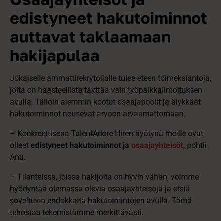
edistyneet hakutoiminnot
auttavat taklaamaan
hakijapulaa
Jokaiselle ammattirekrytoijalle tulee eteen toimeksiantoja,
joita on haasteellista täyttää vain työpaikkailmoituksen
avulla. Tällöin aiemmin kootut osaajapoolit ja älykkäät
hakutoiminnot nousevat arvoon arvaamattomaan.
– Konkreettisena TalentAdore Hiren hyötynä meille ovat
olleet
edistyneet hakutoiminnot ja
osaajayhteisöt
,
pohtii
Anu.
– Tilanteissa, joissa hakijoita on hyvin vähän, voimme
hyödyntää olemassa olevia osaajayhteisöjä ja etsiä
soveltuvia ehdokkaita hakutoimintojen avulla. Tämä
tehostaa tekemistämme merkittävästi.