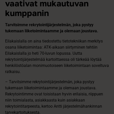
vaativat mukautuvan
kumppanin
Tarvitsimme rekrytointijärjestelmän, joka pystyy
tukemaan liiketoimintaamme ja olemaan joustava.
Eilakaislalla on aina tiedostettu tietotekniikan merkitys
osana liiketoimintaa: ATK-aikaan siirtyminen tehtiin
Eilakaislalla jo heti 70-luvun lopussa. Uutta
rekrytointijärjestelmää kartoittaessa oli tärkeää löytää
henkilöstöalan monimuotoiseen liiketoimintaan soveltuva
ratkaisu.
– Tarvitsimme rekrytointijärjestelmän, joka pystyy
tukemaan liiketoimintaamme ja olemaan joustava.
Rekrytointimme ovat toisistaan hyvin erilaisia, riippuen
niin toimialasta, asiakkaasta kuin asiakkaan
rekrytointitarpeesta, kertoo Antti järjestelmähankinnan
tarvekartoituksesta.