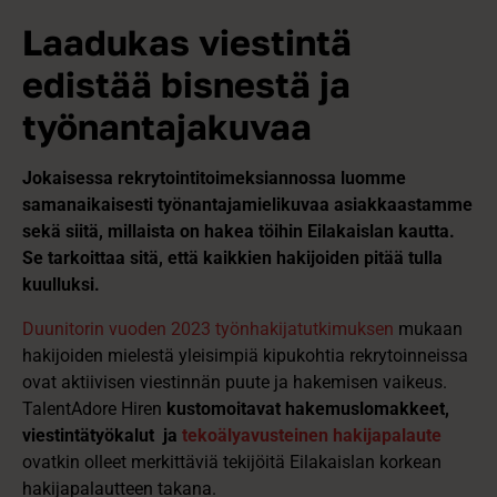
Laadukas viestintä
edistää bisnestä ja
työnantajakuvaa
Jokaisessa rekrytointitoimeksiannossa luomme
samanaikaisesti työnantajamielikuvaa asiakkaastamme
sekä siitä, millaista on hakea töihin Eilakaislan kautta.
Se tarkoittaa sitä, että kaikkien hakijoiden pitää tulla
kuulluksi.
Duunitorin vuoden 2023 työnhakijatutkimuksen
mukaan
hakijoiden mielestä yleisimpiä kipukohtia rekrytoinneissa
ovat aktiivisen viestinnän puute ja hakemisen vaikeus.
TalentAdore Hiren
kustomoitavat hakemuslomakkeet,
viestintätyökalut ja
tekoälyavusteinen hakijapalaute
ovatkin olleet merkittäviä tekijöitä Eilakaislan korkean
hakijapalautteen takana.