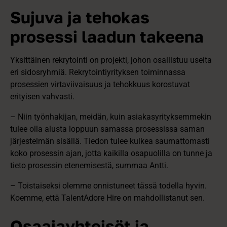
Sujuva ja tehokas
prosessi laadun takeena
Yksittäinen rekrytointi on projekti, johon osallistuu useita
eri sidosryhmiä. Rekrytointiyrityksen toiminnassa
prosessien virtaviivaisuus ja tehokkuus korostuvat
erityisen vahvasti.
– Niin työnhakijan, meidän, kuin asiakasyrityksemmekin
tulee olla alusta loppuun samassa prosessissa saman
järjestelmän sisällä. Tiedon tulee kulkea saumattomasti
koko prosessin ajan, jotta kaikilla osapuolilla on tunne ja
tieto prosessin etenemisestä, summaa Antti.
– Toistaiseksi olemme onnistuneet tässä todella hyvin.
Koemme, että TalentAdore Hire on mahdollistanut sen.
Osaajayhteisöt ja