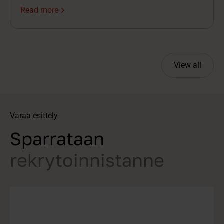
Rekrytointimäärien kasvaessa kokonaisuuden
Read more
hallinta hankaloituu, jolloin tehokkuuden lisäksi
usein kärsii myös hakijakokemus.
View all
Varaa esittely
Sparrataan
rekrytoinnistanne