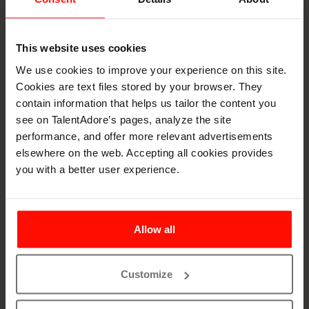
Articles
10 min read
Taika: näin rakensimme
This website uses cookies
tekoälyassistenttimme uudelleen –
We use cookies to improve your experience on this site.
Haastattelussa Head of Product
Cookies are text files stored by your browser. They
Oskari Valkama
contain information that helps us tailor the content you
see on TalentAdore’s pages, analyze the site
Onko tämä tuttu tilanne: avaat
performance, and offer more relevant advertisements
rekrytointijärjestelmäsi viisi minuuttia ennen
elsewhere on the web. Accepting all cookies provides
palaveria rekrytoivan esihenkilön kanssa. Selaat
you with a better user experience.
CV:tä ja tiivistelmiä. Etsit viimeisimpiä haastattelun
Read more
muistiinpanoja ja kasaat kokonaiskuvaa päässäsi
samalla, kun kalenterikutsu jo hälyttää. Palaverin
alkaessa olet jo puoli askelta jäljessä.
Allow all
Customize