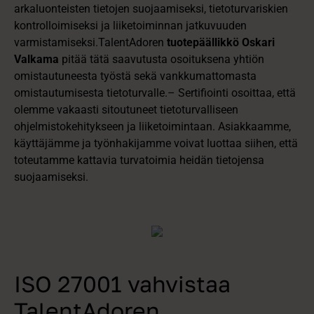
arkaluonteisten tietojen suojaamiseksi, tietoturvariskien
kontrolloimiseksi ja liiketoiminnan jatkuvuuden
varmistamiseksi.TalentAdoren
tuotepäällikkö Oskari
Valkama
pitää tätä saavutusta osoituksena yhtiön
omistautuneesta työstä sekä vankkumattomasta
omistautumisesta tietoturvalle.– Sertifiointi osoittaa, että
olemme vakaasti sitoutuneet tietoturvalliseen
ohjelmistokehitykseen ja liiketoimintaan. Asiakkaamme,
käyttäjämme ja työnhakijamme voivat luottaa siihen, että
toteutamme kattavia turvatoimia heidän tietojensa
suojaamiseksi.
ISO 27001 vahvistaa
TalentAdoren