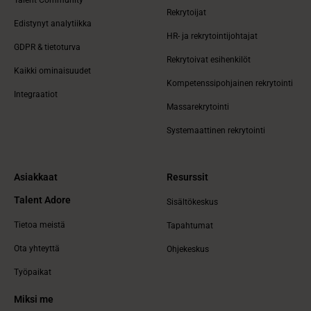
Talent Community
Rekrytoijat
Edistynyt analytiikka
HR- ja rekrytointijohtajat
GDPR & tietoturva
Rekrytoivat esihenkilöt
Kaikki ominaisuudet
Kompetenssipohjainen rekrytointi
Integraatiot
Massarekrytointi
Systemaattinen rekrytointi
Asiakkaat
Resurssit
Talent Adore
Sisältökeskus
Tietoa meistä
Tapahtumat
Ota yhteyttä
Ohjekeskus
Työpaikat
Miksi me