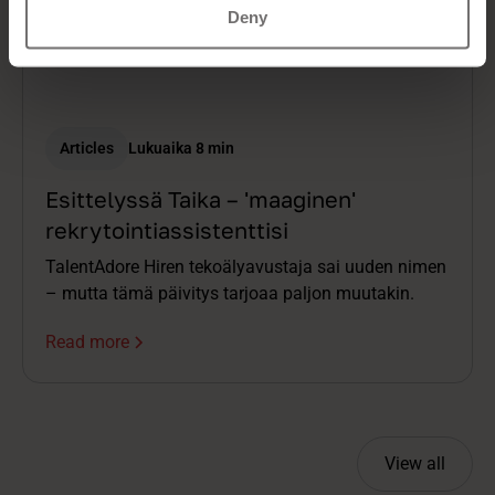
Deny
Articles
Lukuaika 8 min
Esittelyssä Taika – 'maaginen'
rekrytointiassistenttisi
TalentAdore Hiren tekoälyavustaja sai uuden nimen
– mutta tämä päivitys tarjoaa paljon muutakin.
Read more
View all