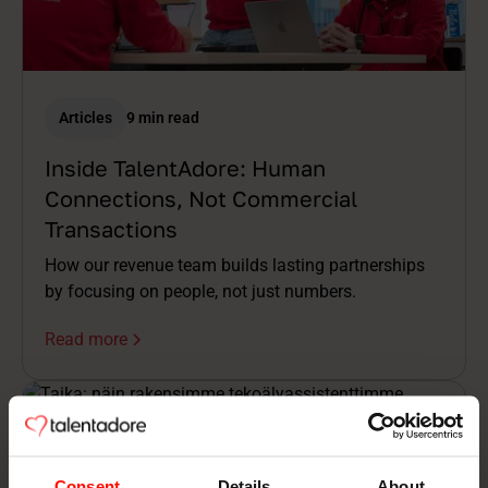
Articles
9 min read
Inside TalentAdore: Human
Connections, Not Commercial
Transactions
How our revenue team builds lasting partnerships
by focusing on people, not just numbers.
Read more
Consent
Details
About