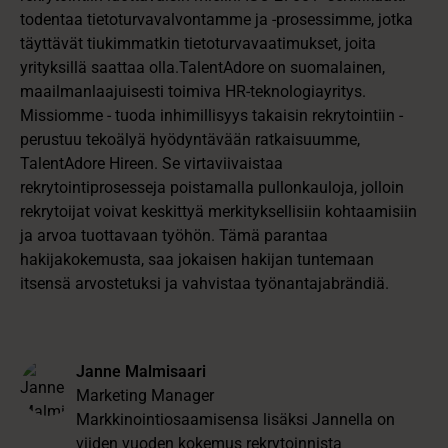
todentaa tietoturvavalvontamme ja -prosessimme, jotka
täyttävät tiukimmatkin tietoturvavaatimukset, joita
yrityksillä saattaa olla.
TalentAdore on suomalainen,
maailmanlaajuisesti toimiva HR-teknologiayritys.
Missiomme - tuoda inhimillisyys takaisin rekrytointiin -
perustuu tekoälyä hyödyntävään ratkaisuumme,
TalentAdore Hireen. Se virtaviivaistaa
rekrytointiprosesseja poistamalla pullonkauloja, jolloin
rekrytoijat voivat keskittyä merkityksellisiin kohtaamisiin
ja arvoa tuottavaan työhön. Tämä parantaa
hakijakokemusta, saa jokaisen hakijan tuntemaan
itsensä arvostetuksi ja vahvistaa työnantajabrändiä.
Janne Malmisaari
Marketing Manager
Markkinointiosaamisensa lisäksi Jannella on
viiden vuoden kokemus rekrytoinnista