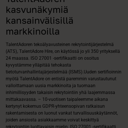
kasvunäkymiä
kansainvälisillä
markkinoilla
TalentAdoren tekoälyavusteinen rekrytointijärjestelmä
(ATS), TalentAdore Hire, on käytössä jo yli 350 yrityksellä
24 maassa. ISO 27001 -sertifikaatti on osoitus
kyvystämme ylläpitää tehokasta
tietoturvanhallintajärjestelmää (ISMS).Uuden sertifioinnin
myötä TalentAdore on entistä paremmin varustautunut
valloittamaan uusia markkinoita ja tuomaan
inhimillisyyden takaisin rekrytointiin yhä laajemmassa
mittakaavassa. – 10-vuotisen taipaleemme aikana
kertynyt kokemus GDPR-yhteensopivan ratkaisun
rakentamisesta on luonut vankat turvallisuuskäytännöt,
joiden ansiosta asiakkaamme voivat keskittyä
rekrytointiin luottavaisin mielin. ISO 27001 -sertifikaatti