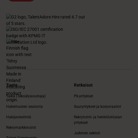
Tuote
Ratkaisut
Taika (Tekoälyavustaja)
Pk-yritykset
Hakemusten seulonta
Suuryritykset ja korporaatiot
Hakijaviestintä
Rekrytointi- ja henkilöstöalan
yritykset
Rekrymarkkinointi
Julkinen sektori