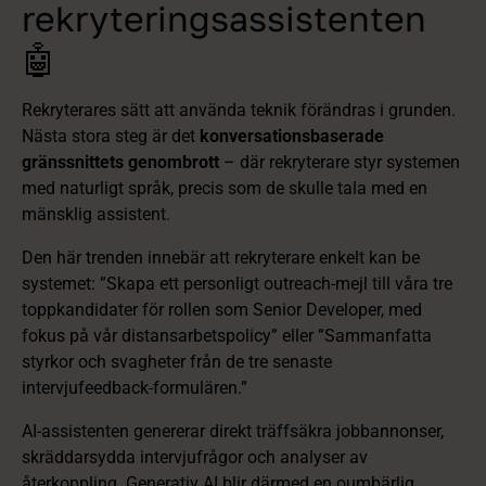
rekryteringsassistenten
🤖
Rekryterares sätt att använda teknik förändras i grunden.
Nästa stora steg är det
konversationsbaserade
gränssnittets genombrott
– där rekryterare styr systemen
med naturligt språk, precis som de skulle tala med en
mänsklig assistent.
Den här trenden innebär att rekryterare enkelt kan be
systemet: ”Skapa ett personligt outreach-mejl till våra tre
toppkandidater för rollen som Senior Developer, med
fokus på vår distansarbetspolicy” eller ”Sammanfatta
styrkor och svagheter från de tre senaste
intervjufeedback-formulären.”
AI-assistenten genererar direkt träffsäkra jobbannonser,
skräddarsydda intervjufrågor och analyser av
återkoppling. Generativ AI blir därmed en oumbärlig