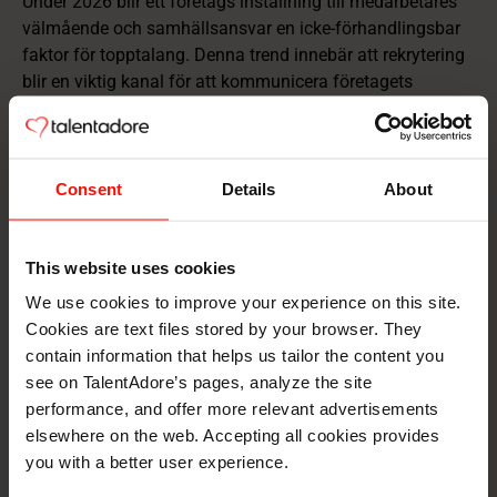
Under 2026 blir ett företags inställning till medarbetares
välmående och samhällsansvar en icke‑förhandlingsbar
faktor för topptalang. Denna trend innebär att rekrytering
blir en viktig kanal för att kommunicera företagets
engagemang för mental hälsa, äkta balans mellan arbete
och fritid samt miljömässig och social
hållbarhet.Annonser kommer att lyfta fram
välmåendeförmåner, intervjuer kommer att behandla hur
Consent
Details
About
företaget förebygger utmattning och
arbetsgivarvarumärket kommer att bedömas utifrån
verklig påverkan på både människor och planeten. Detta
This website uses cookies
går bortom förmåner och positionerar företaget som en
We use cookies to improve your experience on this site.
ansvarstagande och hälsosam plats att bygga karriär.
Cookies are text files stored by your browser. They
contain information that helps us tailor the content you
9. Från
see on TalentAdore’s pages, analyze the site
performance, and offer more relevant advertisements
talanggemenskaper till
elsewhere on the web. Accepting all cookies provides
engagerade ekosystem 💎
you with a better user experience.