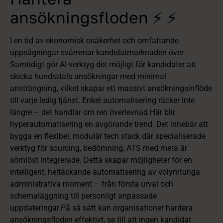
ansökningsfloden ⚡️ ⚡️
I en tid av ekonomisk osäkerhet och omfattande
uppsägningar svämmar kandidatmarknaden över.
Samtidigt gör AI‑verktyg det möjligt för kandidater att
skicka hundratals ansökningar med minimal
ansträngning, vilket skapar ett massivt ansökningsinflöde
till varje ledig tjänst. Enkel automatisering räcker inte
längre – det handlar om ren överlevnad.Här blir
hyperautomatisering en avgörande trend. Det innebär att
bygga en flexibel, modulär tech stack där specialiserade
verktyg för sourcing, bedömning, ATS med mera är
sömlöst integrerade. Detta skapar möjligheter för en
intelligent, heltäckande automatisering av volymtunga
administrativa moment – från första urval och
schemaläggning till personligt anpassade
uppdateringar.På så sätt kan organisationer hantera
ansökningsfloden effektivt, se till att ingen kandidat