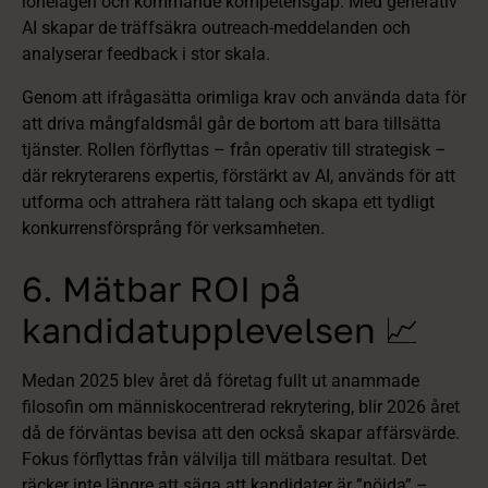
lönelägen och kommande kompetensgap. Med generativ
AI skapar de träffsäkra outreach-meddelanden och
analyserar feedback i stor skala.
Genom att ifrågasätta orimliga krav och använda data för
att driva mångfaldsmål går de bortom att bara tillsätta
tjänster. Rollen förflyttas – från operativ till strategisk –
där rekryterarens expertis, förstärkt av AI, används för att
utforma och attrahera rätt talang och skapa ett tydligt
konkurrensförsprång för verksamheten.
6. Mätbar ROI på
kandidatupplevelsen 📈
Medan 2025 blev året då företag fullt ut anammade
filosofin om människocentrerad rekrytering, blir 2026 året
då de förväntas bevisa att den också skapar affärsvärde.
Fokus förflyttas från välvilja till mätbara resultat. Det
räcker inte längre att säga att kandidater är ”nöjda” –