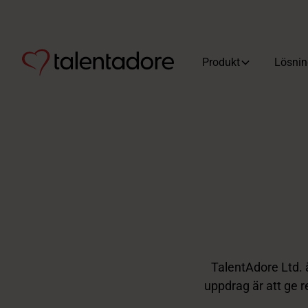
Produkt
Lösnin
TalentAdore Ltd. ä
uppdrag är att ge r