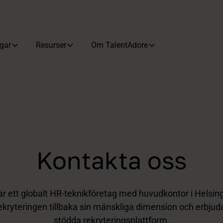
gar
Resurser
Om TalentAdore
Kontakta oss
r ett globalt HR-teknikföretag med huvudkontor i Helsing
ekryteringen tillbaka sin mänskliga dimension och erbjud
stödda rekryteringsplattform.