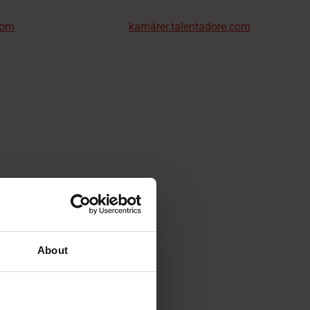
com
karriärer.talentadore.com
About