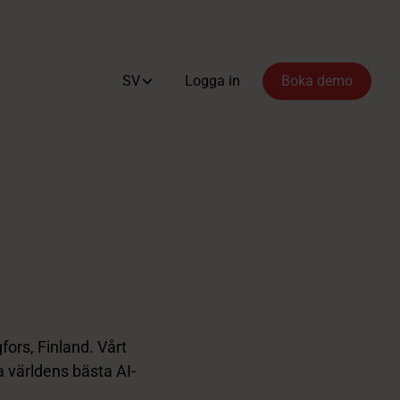
SV
Logga in
Boka demo
fors, Finland. Vårt
a världens bästa AI-