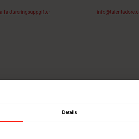
a faktureringsuppgifter
info@talentadore.
it
Details
, and logos in vector