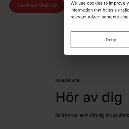
We use cookies to improve yo
Download Media Kit
Download Media Kit
information that helps us tai
relevant advertisements else
Deny
Meddelande
Hör av dig
Berätta vad som fört dig hit, så åte