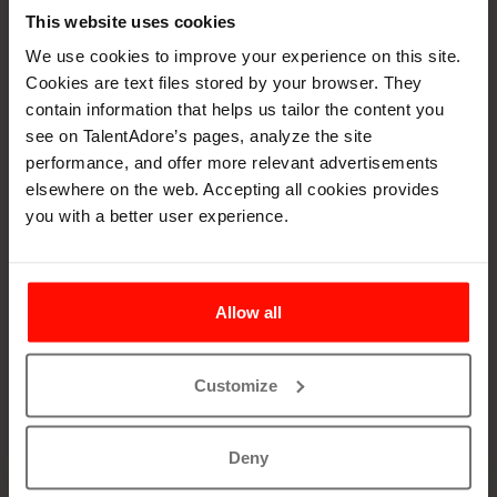
Anpassningsbar formulärredigerare
This website uses cookies
Skapa intuitiva och responsiva ansökningsformulär för
We use cookies to improve your experience on this site.
olika behov. Lägg till diskvalificerande frågor för att
Cookies are text files stored by your browser. They
automatisera den inledande gallringen.
contain information that helps us tailor the content you
see on TalentAdore’s pages, analyze the site
performance, and offer more relevant advertisements
elsewhere on the web. Accepting all cookies provides
Mål för ledtid
you with a better user experience.
Sätt ledtider och deadlines för varje steg i processen och
få notiser när ansökningar riskerar att halka efter
tidsplanen.
Allow all
Customize
AI-sammanfattningar
Taika sammanfattar ansökan, bilagor och interna
Deny
anteckningar, så att inga viktiga detaljer går förlorade.