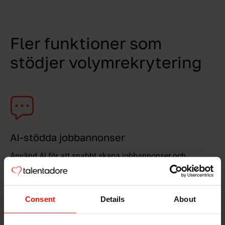
Fler funktioner som
stödjer volymrekrytering
AI-stödda jobbannonser
Använd AI för att snabbt skapa jobbannonser och
genomföra rekryteringar på flera språk. Säkerställ att
varje jobbannons följer ert varumärke.
Consent
Details
About