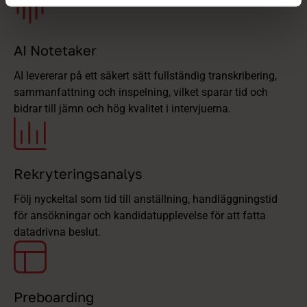
AI Notetaker
AI levererar på ett säkert sätt fullständig transkribering,
sammanfattning och inspelning, vilket sparar tid och
bidrar till jämn och hög kvalitet i intervjuerna.
Rekryteringsanalys
Följ nyckeltal som tid till anställning, handläggningstid
för ansökningar och kandidatupplevelse för att fatta
datadrivna beslut.
Preboarding